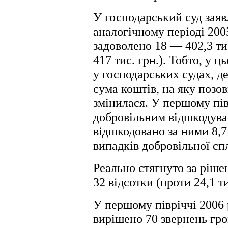
У господарський суд заявл
аналогічному періоді 2005
задоволено 18 — 402,3 ти
417 тис. грн.). Тобто, у ц
у господарських судах, д
сума коштів, на яку позо
змінилася. У першому півр
добровільним відшкодува
відшкодовано за ними 8,7
випадків добровільної спл
Реально стягнуто за рішен
32 відсотки (проти 24,1 ти
У першому півріччі 2006
вирішено 70 звернень гро