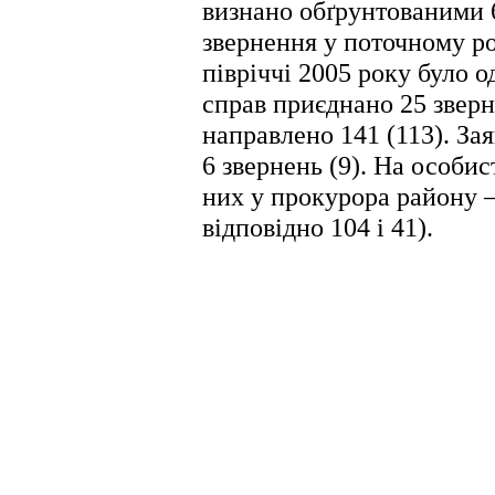
визнано обґрунтованими 6
звернення у поточному р
півріччі 2005 року було 
справ приєднано 25 зверне
направлено 141 (113). За
6 звернень (9). На особис
них у прокурора району —
відповідно 104 і 41).