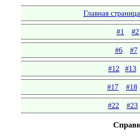
Главная страница
#1
#2
#6
#7
#12
#13
#17
#18
#22
#23
Справи