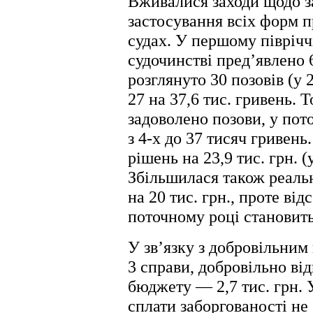
Вживалися заходи щодо з
застосування всіх форм п
судах. У першому піврічч
судочинстві пред’явлено 6
розглянуто 30 позовів (у 
27 на 37,6 тис. гривень. 
задоволено позови, у пот
з 4-х до 37 тисяч
гривень.
рішень на 23,9 тис. грн. (у
Збільшилася також реаль
на 20 тис. грн., проте ві
поточному році становить
У зв’язку з добровільним
3 справи, добровільно відш
бюджету — 2,7 тис. грн. 
сплати заборгованості не 