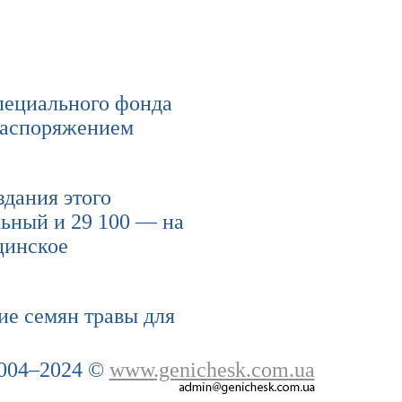
специального фонда
распоряжением
здания этого
льный и 29 100 — на
цинское
ие семян травы для
004–2024 ©
www.genichesk.com.ua