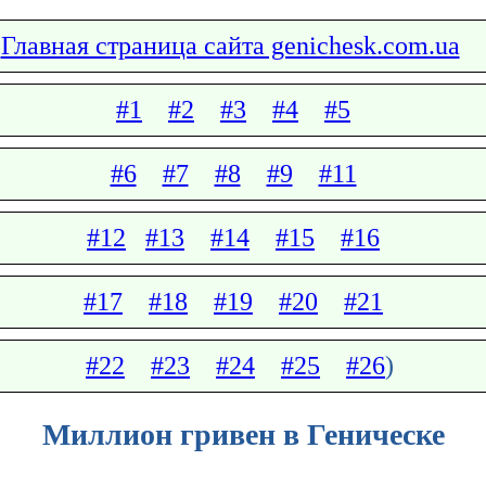
Главная страница сайта genichesk.com.ua
#1
#2
#3
#4
#5
#6
#7
#8
#9
#11
#12
#13
#14
#15
#16
#17
#18
#19
#20
#21
#22
#23
#24
#25
#26
)
Миллион гривен в Геническе