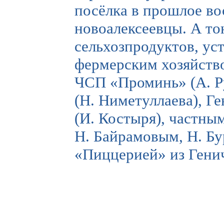
посёлка в прошлое вос
новоалексеевцы. А то
сельхозпродуктов, ус
фермерским хозяйств
ЧСП «Проминь» (А. Р
(Н. Ниметуллаева), Г
(И. Костыря), частн
Н. Байрамовым, Н. Бу
«Пиццерией» из Гени