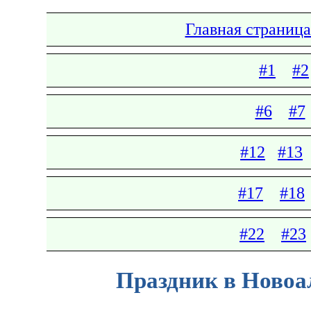
Главная страница
#1
#2
#6
#7
#12
#13
#17
#18
#22
#23
Праздник в Новоал