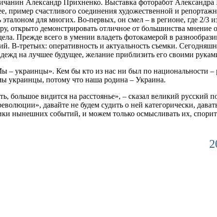
ничанин Александр Прихненко. Выставка фоторабот Александра 
ее, пример счастливого соединения художественной и репортажн
 эталоном для многих.
Во-первых,
он смел – в регионе, где 2/3 
у, открыто демонстрировать отличное от большинства мнение 
дела. Прежде всего в умении владеть фотокамерой в разнообраз
тий.
В-третьих:
оперативность и актуальность съемки. Сегодняш
адежд на лучшее будущее, желание приблизить его своими рукам
ы – украинцы». Кем бы кто из нас ни был по национальности – 
 мы украинцы, потому что наша родина – Украина.
ь, большое видится на расстоянье», – сказал великий русский п
волюции», давайте не будем судить о ней категорически, дават
ки нынешних событий, и можем только осмысливать их, спорить
2