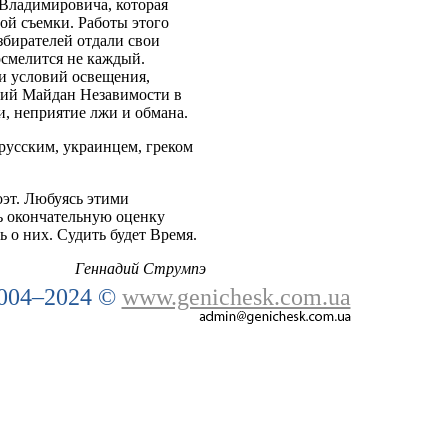
Владимировича, которая
ой съемки. Работы этого
избирателей отдали свои
осмелится не каждый.
ии условий освещения,
ний Майдан Незавимости в
и, неприятие лжи и обмана.
русским, украинцем, греком
оэт. Любуясь этими
ь окончательную оценку
 о них. Судить будет Время.
Геннадий Струмпэ
004–2024 ©
www.genichesk.com.ua