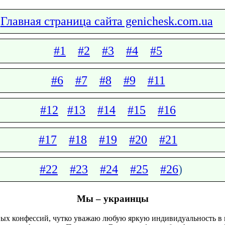
Главная страница сайта genichesk.com.ua
#1
#2
#3
#4
#5
#6
#7
#8
#9
#11
#12
#13
#14
#15
#16
#17
#18
#19
#20
#21
#22
#23
#24
#25
#26
)
Мы – украинцы
ых конфессий, чутко уважаю любую яркую индивидуальность в и