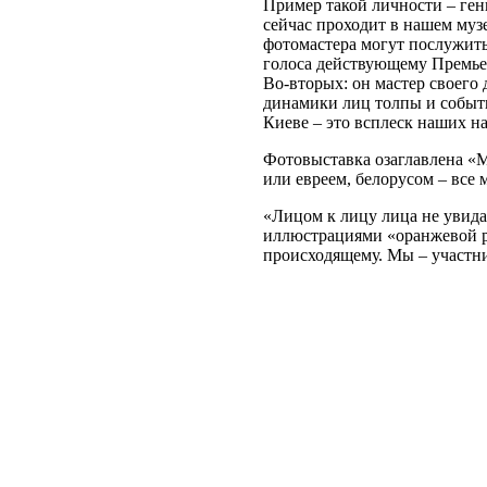
Пример такой личности – ге
сейчас проходит в нашем муз
фотомастера могут послужить
голоса действующему Премьер
Во-вторых:
он мастер своего 
динамики лиц толпы и собы
Киеве – это всплеск наших н
Фотовыставка озаглавлена «М
или евреем, белорусом – все
«Лицом к лицу лица не увидат
иллюстрациями «оранжевой ре
происходящему. Мы – участни