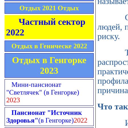
называе
Отдых 2021 Отдых
С этим
Частный сектор
людей, 
2022
риску.
Отдых в Геническе 2022
То ест
Отдых в Генгорке
распрос
2023
практич
профила
Мини-пансионат
причина
"Светлячек"
(в Генгорке)
2023
Что так
Пансионат "Источник
Здоровья"
(в Генгорке)
2022
Индив