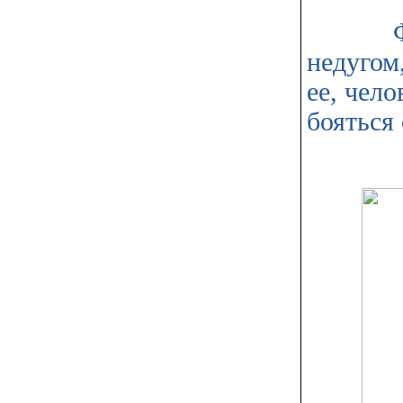
Фотоде
недугом
ее, чел
бояться