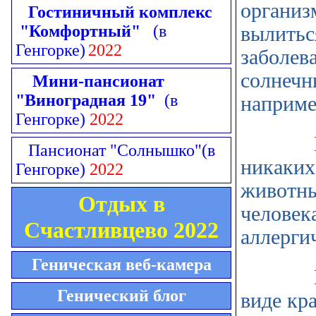
организ
Гостиничный комплекс
"Комфортный"
(в
вылитьс
Генгорке)
2022
заболев
солнечн
Мини-пансионат
"Виноградная 19"
(в
наприме
Генгорке)
2022
Извест
Пансионат "Солнышко"
(в
никаких
Генгорке)
2022
животны
Отдых в
человек
Счастливцево 2022
аллерги
Геническая веб-камера
Как пр
Генический блог
виде кр