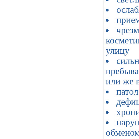
осла
прием
чрезм
космети
улицу
сильн
пребыва
или же 
патол
дефиц
хрони
нару
обменом