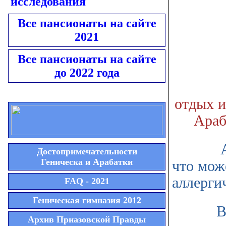
исследования
Все пансионаты на сайте
2021
Все пансионаты на сайте
до 2022 года
отдых и
Араб
Аллерг
Достопримечательности
Геническа и Арабатки
что мож
аллерги
FAQ - 2021
Геническая гимназия 2012
В меди
Архив Приазовской Правды