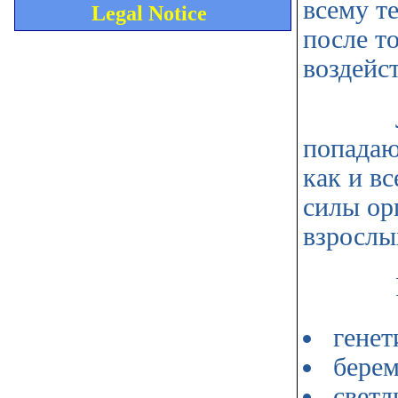
всему те
Legal Notice
после то
воздейс
Люди с
попадаю
как и в
силы ор
взрослы
Причи
генет
бере
светл