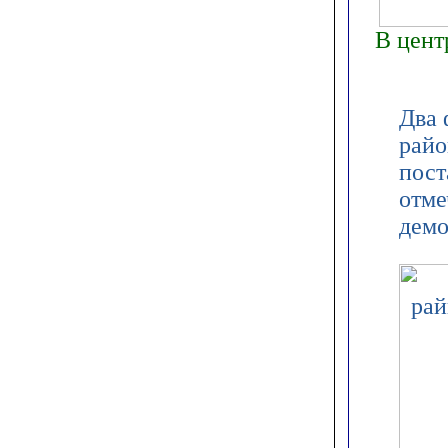
В цент
Два 
райо
пост
отме
демо