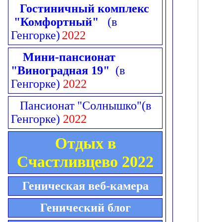
Гостиничный комплекс
"Комфортный"
(в
Генгорке)
2022
Мини-пансионат
"Виноградная 19"
(в
Генгорке)
2022
Пансионат "Солнышко"
(в
Генгорке)
2022
Отдых в
Счастливцево 2022
Геническая веб-камера
Генический блог