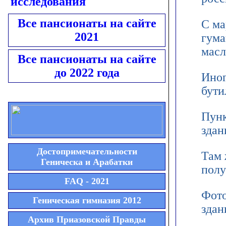
исследования
Все пансионаты на сайте
С ма
2021
гума
масл
Все пансионаты на сайте
до 2022 года
Иног
бути
Пунк
здан
Достопримечательности
Там 
Геническа и Арабатки
полу
FAQ - 2021
Фото
Геническая гимназия 2012
здан
Архив Приазовской Правды