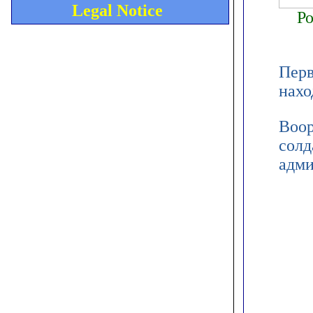
Legal Notice
Ро
Перв
нахо
Воор
солд
адми