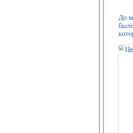
До м
было
кото