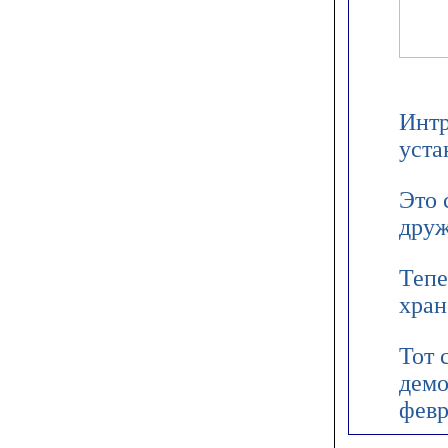
Интр
уста
Это 
друж
Тепе
хран
Тот 
демо
февр