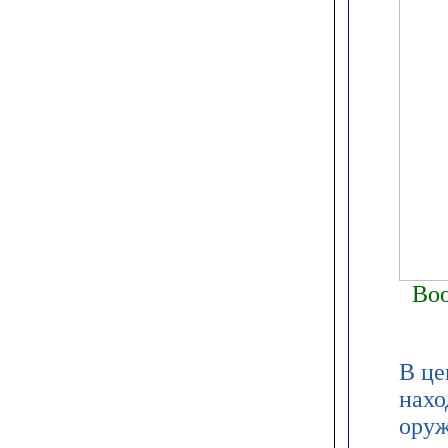
Воо
В це
нахо
ору