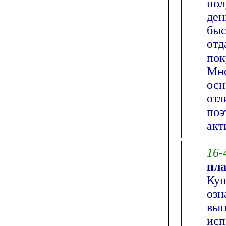
пол
ден
быс
отд
пок
Мно
осн
отл
поэ
акт
16-
пла
Куп
озн
вып
исп