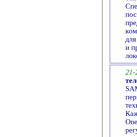
Спе
пос
пре
ком
для
и п
лок
21-
тел
SAM
пер
тех
Каж
One
рег