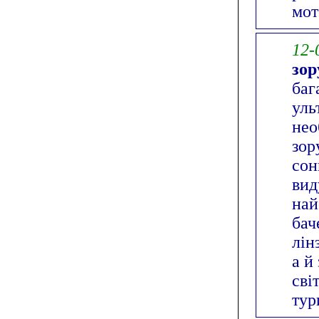
мот
12-
зор
баг
уль
нео
зор
сон
вид
най
бач
лін
а й
сві
тур