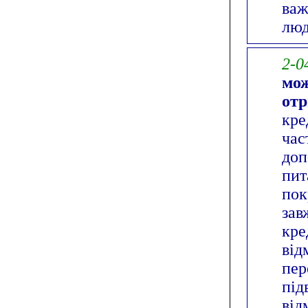
важ
люд
2-0
мож
от
кре
час
доп
пит
пок
зав
кре
від
пер
під
від