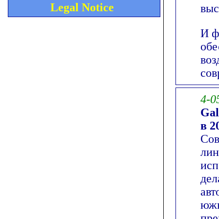
Legal Notice
выс
И ф
обе
воз
сов
4-0
Gal
в 2
Сов
лин
исп
дел
авт
южн
пре