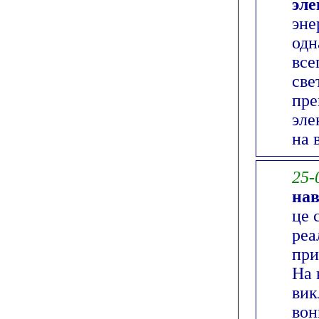
эл
эне
одн
все
све
пре
эле
на 
25-
нав
це 
реа
при
На 
вик
вон