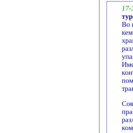
17-
ту
Во 
кем
хра
раз
упа
Име
кон
пом
тра
Сов
пра
раз
ком