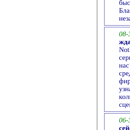
быс
Бла
нез
08-
жда
Not
сер
нас
сре
фир
узн
кол
сце
06-
сей