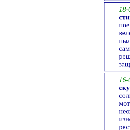
18-
сти
пое
вел
пыл
сам
реш
защ
16-
ску
сол
мот
нео
изн
рес