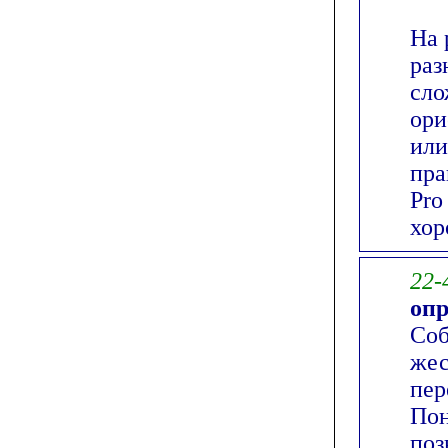
На 
раз
сло
ори
или
пра
Pro
хор
22-
оп
Соб
жес
пер
Пон
поз