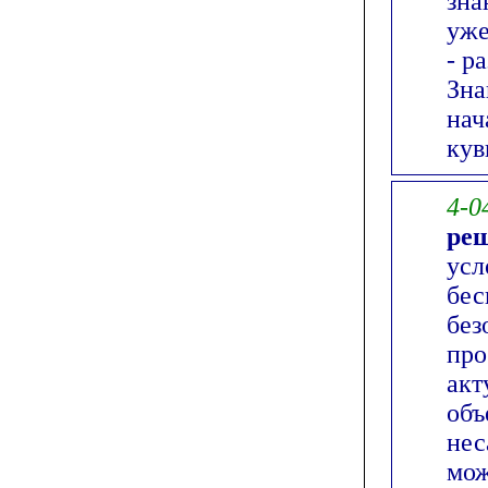
зна
уже
- р
Зна
нач
кув
4-0
реш
усл
бес
без
про
акт
объ
нес
мож