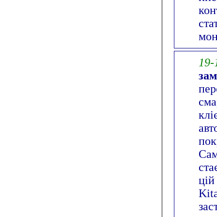
кон
ста
мон
19-
за
пер
сма
клі
авт
пок
Сам
ста
цій
Kit
зас