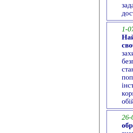
зад
дос
1-0
Най
сво
зах
без
ста
поп
інс
кор
обі
26-
обр