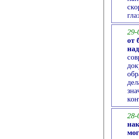
ско
гла
29-
от 
над
сов
док
обр
дел
зна
кон
28-
нак
мог