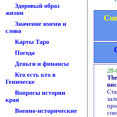
Здоровый образ
жизни
Сов
Значение имени и
слова
Карты Таро
Погода
Деньги и финансы
28-
Кто есть кто в
The
Геническе
вис
Ста
Вопросы истории
зал
края
про
Военно-исторические
спе