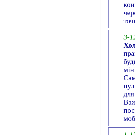
кон
чер
точ
3-1
Хо
пра
буд
мін
Сам
пул
для
Важ
пос
моб
1-1