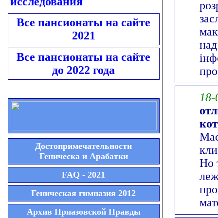
исследования
роз
зас
Все пансионаты на сайте
мак
2021
над
Все пансионаты на сайте
інф
до 2022 года
про
18-
отл
ко
Мас
Достопримечательности
кли
Геническа и Арабатки
Но 
FAQ - 2021
леж
про
Геническая гимназия 2012
мат
Архив Приазовской Правды