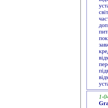
уст
сві
час
доп
пит
пок
зав
кре
від
пер
під
від
уст
1-0
Gra