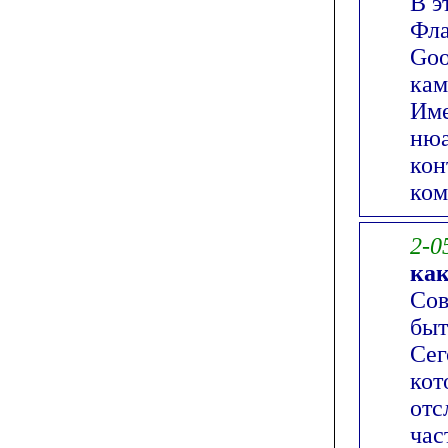
В э
Фла
Goo
кам
Име
нюа
кон
ком
2-0
ка
Сов
быт
Сег
кот
отс
час