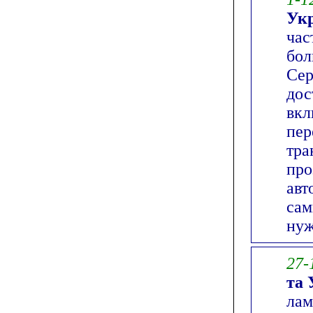
Укр
час
бол
Сер
дос
вкл
пер
тра
про
авт
сам
нуж
27-
та 
лам