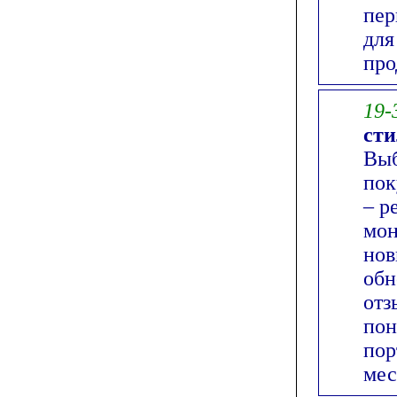
пер
для
про
19-
ст
Выб
пок
– р
мон
нов
обн
отз
пон
пор
мес