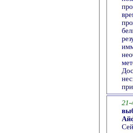
про
вре
про
бел
рез
имм
нео
мет
Дос
нес
при
21-
выб
Ай
Сей