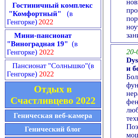
нов
Гостиничный комплекс
про
"Комфортный"
(в
пор
Генгорке)
2022
ноу
зан
Мини-пансионат
"Виноградная 19"
(в
20-
Генгорке)
2022
Dys
Пансионат "Солнышко"
(в
и б
Генгорке)
2022
Бол
фун
Отдых в
нер
Счастливцево 2022
фен
люб
Геническая веб-камера
тех
Поэ
Генический блог
мощ