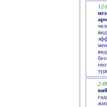
12-
нез
ар
чел
вид
эфф
мен
вид
бес
охо
тур
2-0
виб
гад
жит