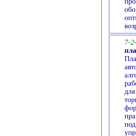
про
обо
опт
воз
7-2
пла
Пла
авт
алг
раб
для
тор
фор
пра
под
упр