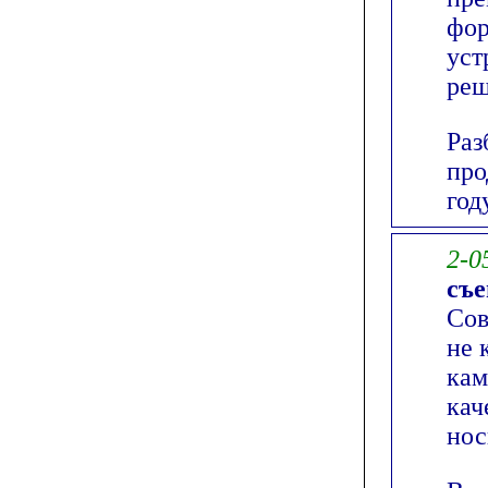
фор
уст
реш
Раз
про
год
2-0
съе
Сов
не 
кам
кач
нос