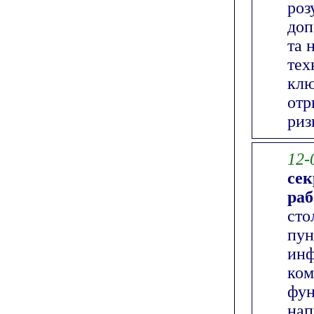
роз
доп
та 
тех
клю
отр
риз
12-
сек
ра
сто
пун
инф
ком
фун
нап