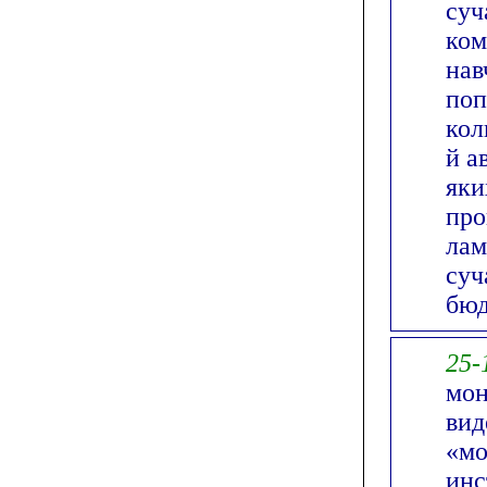
суч
ком
нав
поп
кол
й а
яки
про
лам
суч
бюд
25-
мон
вид
«мо
инс