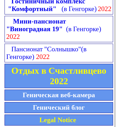
Гостиничный комплекс
"Комфортный"
(в Генгорке)
2022
Мини-пансионат
"Виноградная 19"
(в Генгорке)
2022
Пансионат "Солнышко"
(в
Генгорке)
2022
Отдых в Счастливцево
2022
Геническая веб-камера
Генический блог
Legal Notice