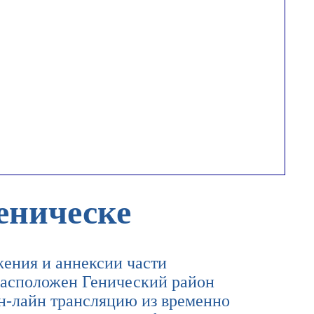
еническе
жения и аннексии части
 расположен Генический район
-лайн трансляцию из временно