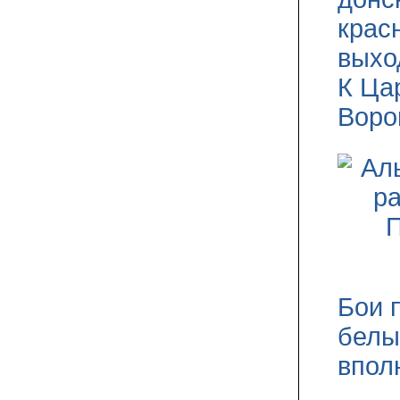
крас
выхо
К Ца
Воро
Бои 
белы
впол