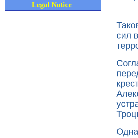
Legal Notice
Тако
сил 
терр
Согл
пере
крес
Алек
устр
Троцк
Одна