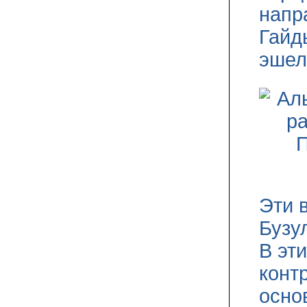
напр
Гайд
эшел
Эти 
Бузу
В эт
конт
осно