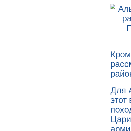
Кром
расс
райо
Для 
этот
поход
Цари
арми