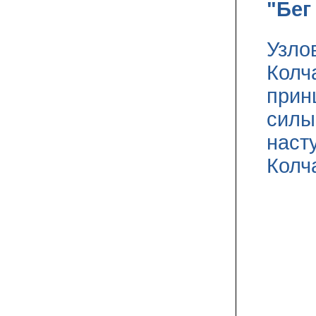
"Бег
Узло
Колч
прин
силы
наст
Колч