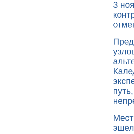
3 но
конт
отме
Пред
узло
альт
Кале
эксп
путь
непр
Мест
эшел