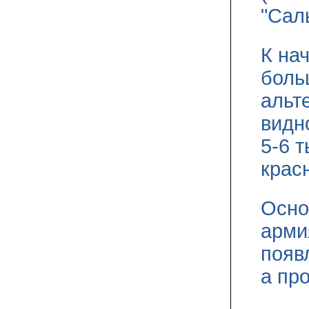
"Сал
К на
боль
альт
видн
5-6 
крас
Осно
арми
появ
а пр