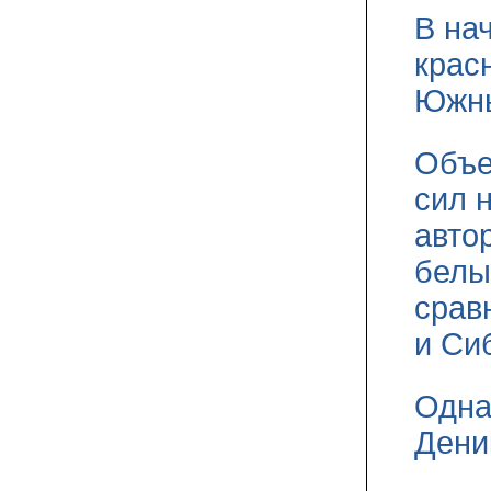
В на
крас
Южны
Объе
сил 
авто
белы
срав
и Си
Одна
Дени