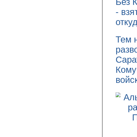
Без 
- вз
отку
Тем 
разв
Сара
Кому
войс