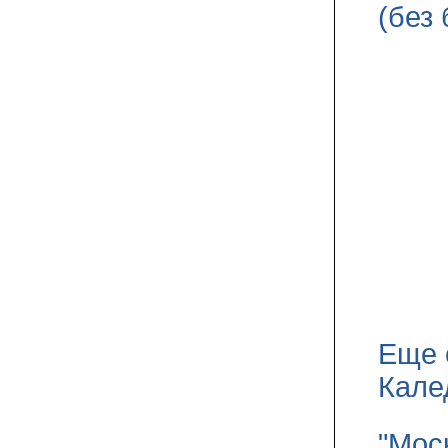
(без
Еще 
Кале
"Мос