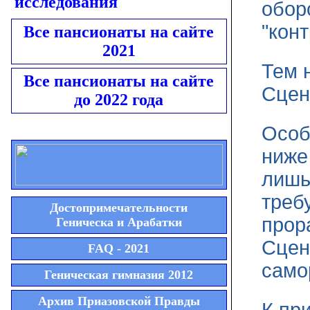
исследования
обор
"кон
Все пансионаты на сайте
2021
Тем 
Все пансионаты на сайте
Сцен
до 2022 года
Особ
ниже
лишь
треб
Достопримечательности
прор
Геническа и Арабатки
Сцен
FAQ - 2021
само
Геническая гимназия 2012
Архив Приазовской Правды