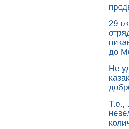
прод
29 о
отряд
ника
до М
Не у
каза
добр
Т.о.
неве
коли