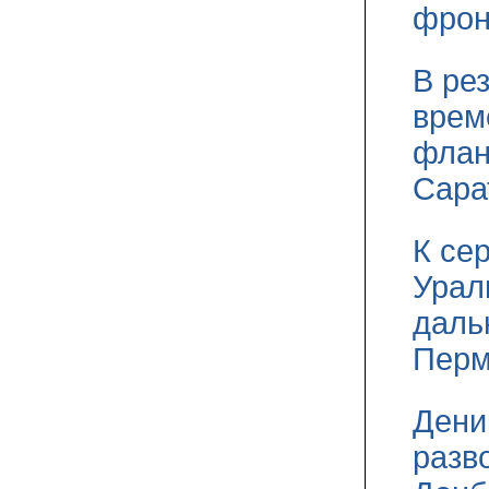
фрон
В ре
врем
флан
Сара
К се
Урал
даль
Перм
Дени
разв