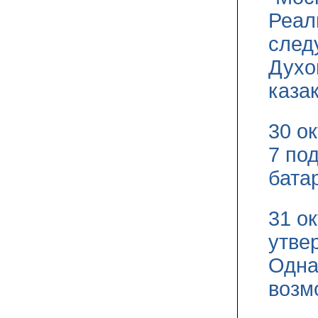
Реал
след
Духо
каза
30 о
7 под
бата
31 о
утве
Одна
возм