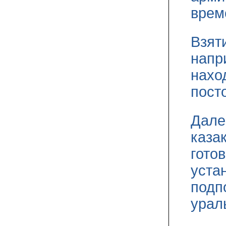
врем
Взят
напр
нахо
пост
Дале
каза
гото
уста
подп
урал