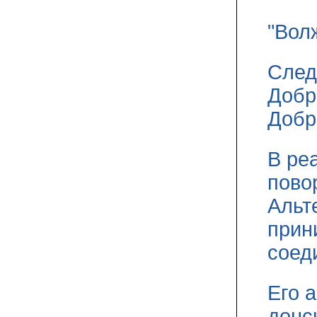
"Вол
След
Добр
Добр
В ре
пово
Альт
прин
соед
Его 
донс