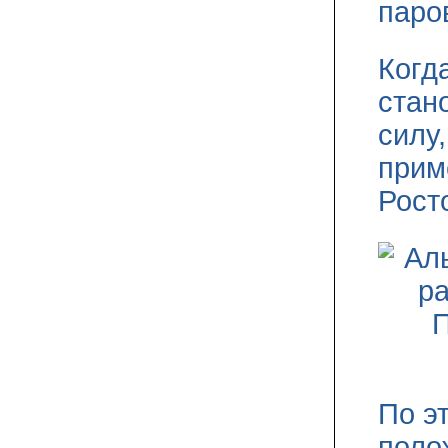
паро
Когд
стан
силу
прим
Рост
По э
поло