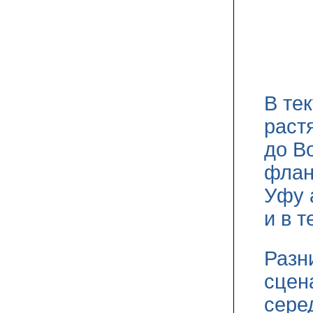
В те
раст
до В
флан
Уфу 
и в 
Разн
сцен
сере