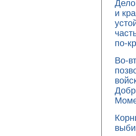
Дело
и кр
устой
част
по-к
Во-в
позв
войс
Добр
Моме
Корн
выби