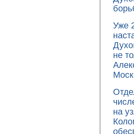
борь
Уже 
наст
Духо
не т
Алек
Москв
Отде
числ
на у
Коло
обес