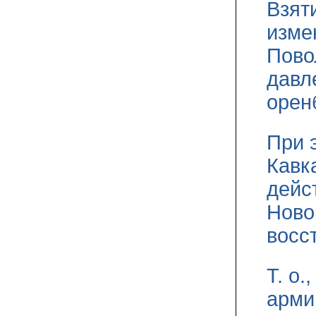
Взят
изме
Пово
давл
орен
При 
Кавк
дейс
Ново
восс
Т. о
арми