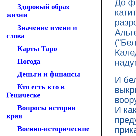
До ф
Здоровый образ
кати
жизни
разр
Значение имени и
Альт
слова
("Бе
Карты Таро
Кале
Погода
наду
Деньги и финансы
И бе
Кто есть кто в
выкр
Геническе
воор
Вопросы истории
И ка
края
пред
Военно-исторические
прик