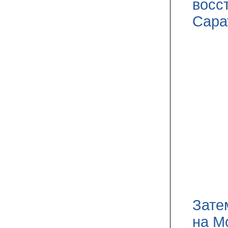
восс
Сара
Зате
на М