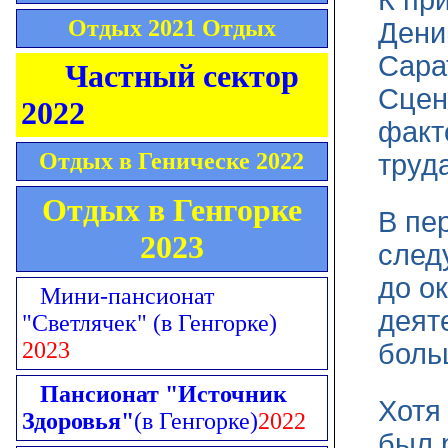
К при
Отдых 2021 Отдых
Дени
Сара
Частный сектор
Сцен
2022
факт
Отдых в Геническе 2022
труда
Отдых в Генгорке
В пе
2023
след
до о
Мини-пансионат
деят
"Светлячек"
(в Генгорке)
2023
боль
Пансионат "Источник
Хотя
Здоровья"
(в Генгорке)
2022
был 