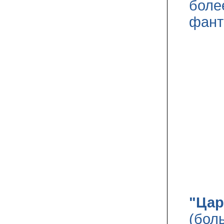
боле
фант
"Цар
(бол