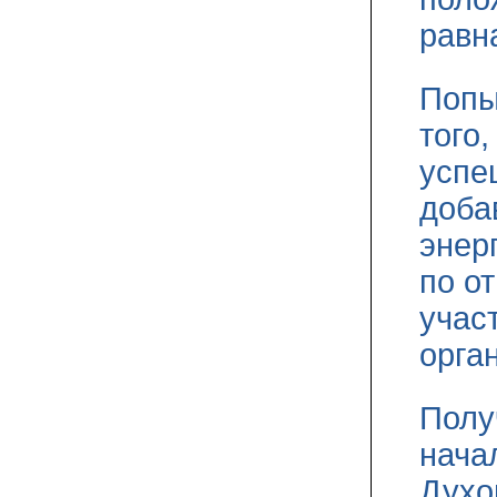
равн
Попы
того
успе
доба
энер
по о
учас
орга
Полу
нача
Духо