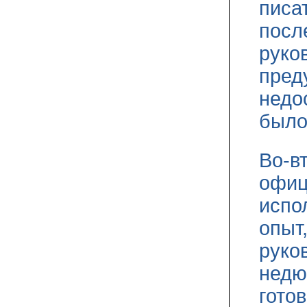
писа
посл
руко
пред
недо
было
Во-в
офиц
испо
опыт
руко
недю
гото