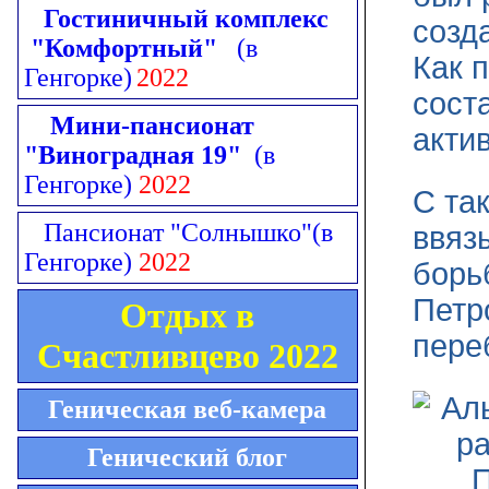
Гостиничный комплекс
созд
"Комфортный"
(в
Как 
Генгорке)
2022
сост
Мини-пансионат
акти
"Виноградная 19"
(в
Генгорке)
2022
С та
Пансионат "Солнышко"
(в
ввяз
Генгорке)
2022
борь
Петр
Отдых в
пере
Счастливцево 2022
Геническая веб-камера
Генический блог