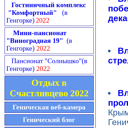
Гостиничный комплекс
побе
"Комфортный"
(в
дека
Генгорке)
2022
Мини-пансионат
"Виноградная 19"
(в
Генгорке)
2022
Вл
стре
Пансионат "Солнышко"
(в
Генгорке)
2022
Отдых в
Счастливцево 2022
Вл
прол
Геническая веб-камера
Крым
Генический блог
Гени