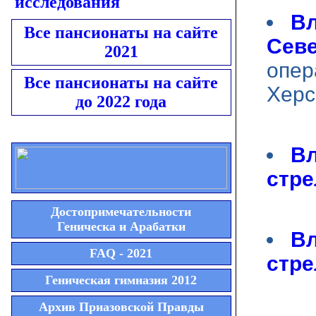
исследования
Вл
Все пансионаты на сайте
Севе
2021
опер
Все пансионаты на сайте
Херс
до 2022 года
Вл
стре
Достопримечательности
Геническа и Арабатки
Вл
FAQ - 2021
стре
Геническая гимназия 2012
Архив Приазовской Правды