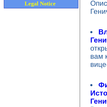
Опис
Legal Notice
Гени
Вл
Гени
откр
вам 
вице
Фи
Исто
Гени