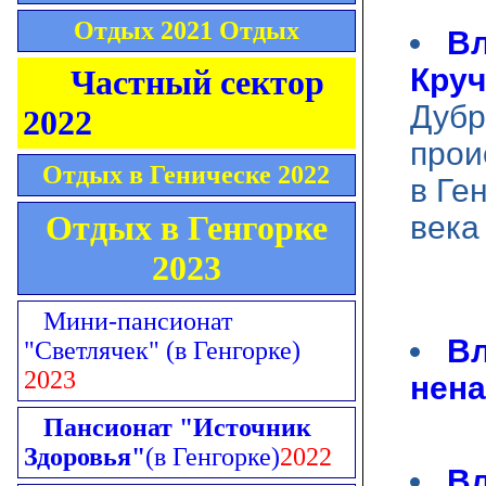
Отдых 2021 Отдых
Вл
Круч
Частный сектор
Дубр
2022
прои
Отдых в Геническе 2022
в Ге
Отдых в Генгорке
века
2023
Мини-пансионат
Вл
"Светлячек"
(в Генгорке)
2023
нена
Пансионат "Источник
Здоровья"
(в Генгорке)
2022
Вл