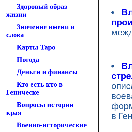
Здоровый образ
Вл
жизни
прои
Значение имени и
межд
слова
Карты Таро
Погода
Вл
Деньги и финансы
стре
Кто есть кто в
опис
Геническе
воев
Вопросы истории
форм
края
в Ге
Военно-исторические