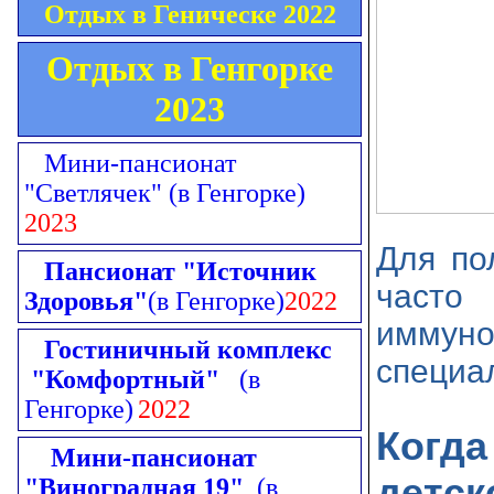
Отдых в Геническе 2022
Отдых в Генгорке
2023
Мини-пансионат
"Светлячек"
(в Генгорке)
2023
Для по
Пансионат "Источник
часто
Здоровья"
(в Генгорке)
2022
иммун
Гостиничный комплекс
специа
"Комфортный"
(в
Генгорке)
2022
Когд
Мини-пансионат
детск
"Виноградная 19"
(в