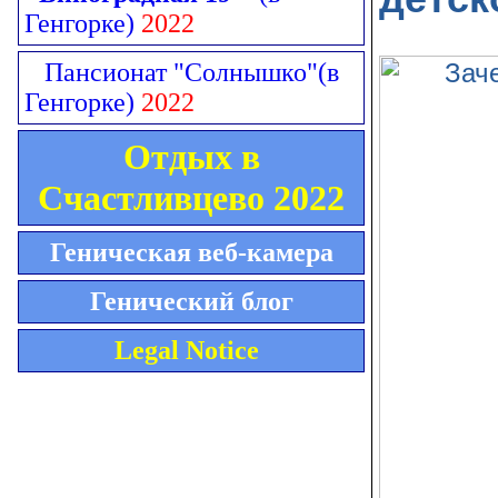
Генгорке)
2022
Пансионат "Солнышко"
(в
Генгорке)
2022
Отдых в
Счастливцево 2022
Геническая веб-камера
Генический блог
Legal Notice