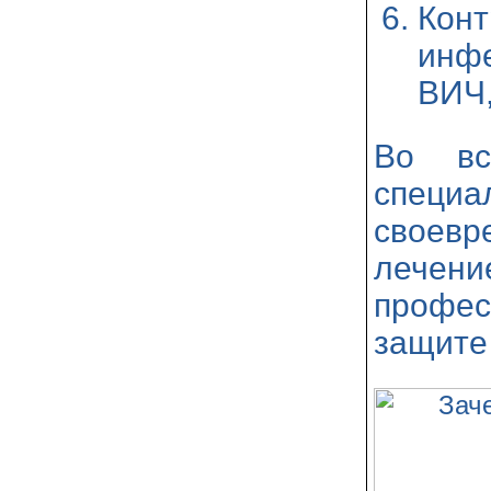
Кон
инф
ВИЧ,
Во вс
специ
своевр
лече
профе
защите