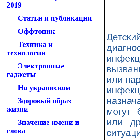
2019
Статьи и публикации
Оффтопик
Детск
Техника и
диагно
технологии
инфек
Электронные
вызван
гаджеты
или па
На украинском
инфекц
назнач
Здоровый образ
жизни
могут 
или др
Значение имени и
слова
ситуаци