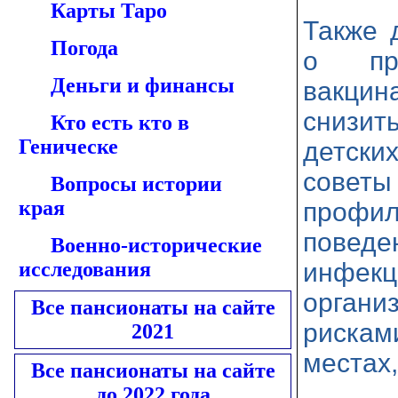
Карты Таро
Также 
Погода
о про
Деньги и финансы
вакци
снизит
Кто есть кто в
Геническе
детски
совет
Вопросы истории
края
профил
повед
Военно-исторические
исследования
инфек
орган
Все пансионаты на сайте
риска
2021
местах,
Все пансионаты на сайте
до 2022 года