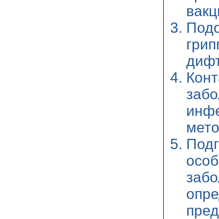
вакц
Под
гри
дифт
Кон
заб
инфе
мето
Подг
осо
заб
опре
пред