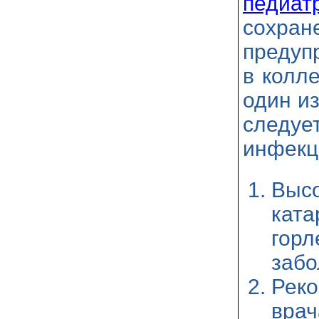
педиат
сохр
предуп
в колл
один и
след
инфекц
Выс
кат
горл
забо
Рек
вра