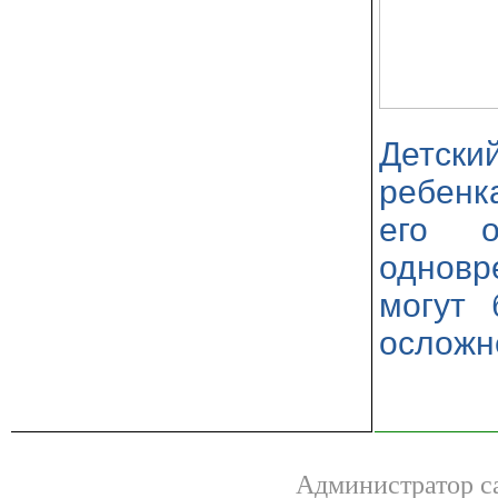
Детск
ребенк
его о
одновр
могут 
осложн
Администратор са