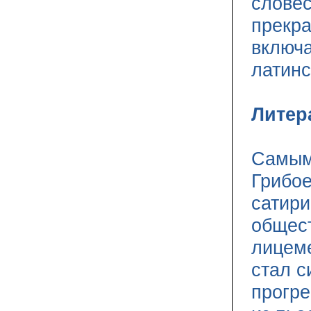
словес
прекр
включа
латинс
Литер
Самым
Грибое
сатир
общест
лицеме
стал 
прогре