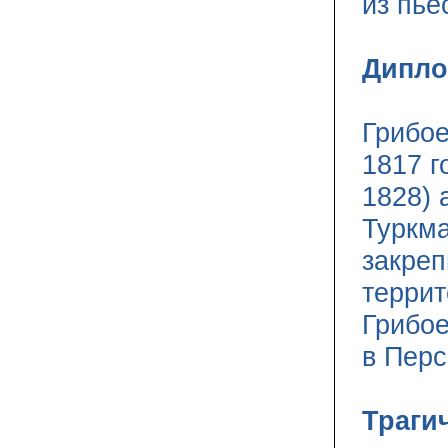
из пье
Дипло
Грибое
1817 г
1828) 
Туркма
закреп
террит
Грибо
в Перс
Траги