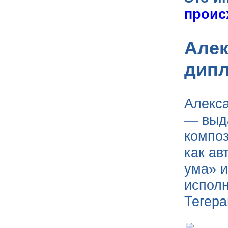
проис
Алек
дипл
Алекса
— выда
композ
как ав
ума» и
исполн
Тегера