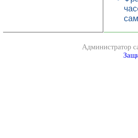
час
сам
Администратор са
Защи