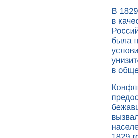
В 1829
в каче
Россий
была 
услови
унизит
в обще
Конфли
предо
бежавш
вызвал
населе
1829 г