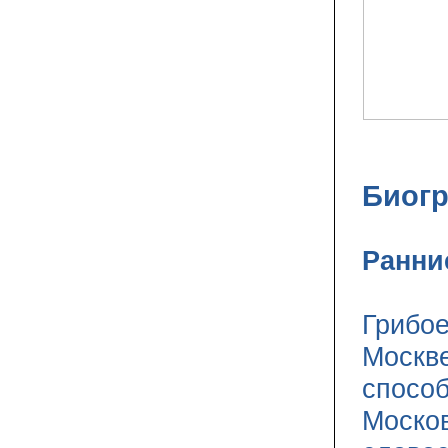
Биог
Ранни
Грибое
Москве
способ
Москов