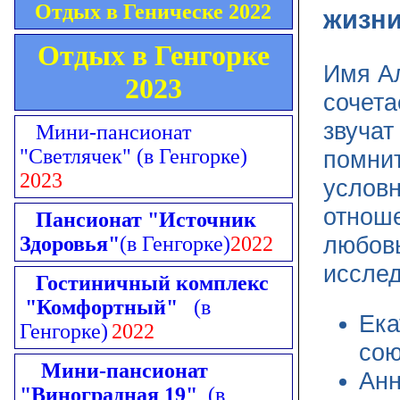
Отдых в Геническе 2022
жизн
Отдых в Генгорке
Имя Ал
2023
сочета
звучат
Мини-пансионат
"Светлячек"
(в Генгорке)
помнит
2023
условн
отнош
Пансионат "Источник
любов
Здоровья"
(в Генгорке)
2022
исслед
Гостиничный комплекс
"Комфортный"
(в
Ека
Генгорке)
2022
сою
Мини-пансионат
Анн
"Виноградная 19"
(в