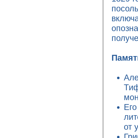
посоль
включа
опозна
получе
Памят
Але
Тиф
мон
Его
лит
от 
Гри