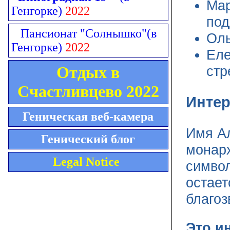
Мар
Генгорке)
2022
под
Пансионат "Солнышко"
(в
Оль
Генгорке)
2022
Еле
Отдых в
стр
Счастливцево 2022
Инте
Геническая веб-камера
Имя А
Генический блог
монарх
Legal Notice
символ
остает
благоз
Это и