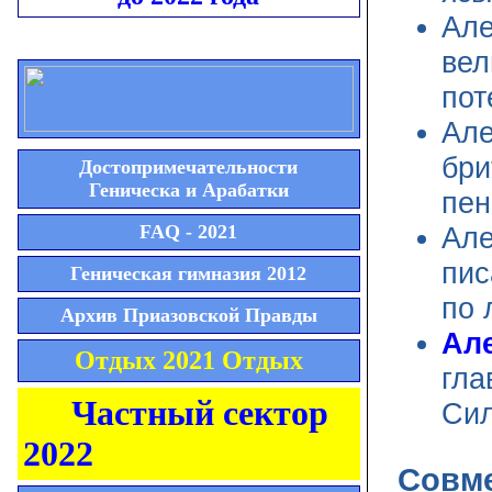
Але
вел
пот
Але
бри
Достопримечательности
Геническа и Арабатки
пен
FAQ - 2021
Але
пис
Геническая гимназия 2012
по 
Архив Приазовской Правды
Ал
Отдых 2021 Отдых
гл
Частный сектор
Си
2022
Совме