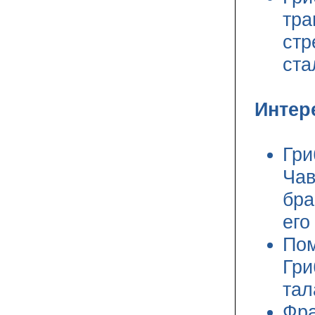
тра
стр
ста
Интер
Гри
Чав
бра
его
Пом
Гри
тал
Фра