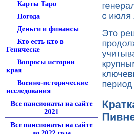
Карты Таро
генера
с июля 
Погода
Деньги и финансы
Это ре
Кто есть кто в
продол
Геническе
учитыв
Вопросы истории
крупны
края
ключев
Военно-исторические
период
исследования
Кратк
Все пансионаты на сайте
2021
Пивн
Все пансионаты на сайте
до 2022 года