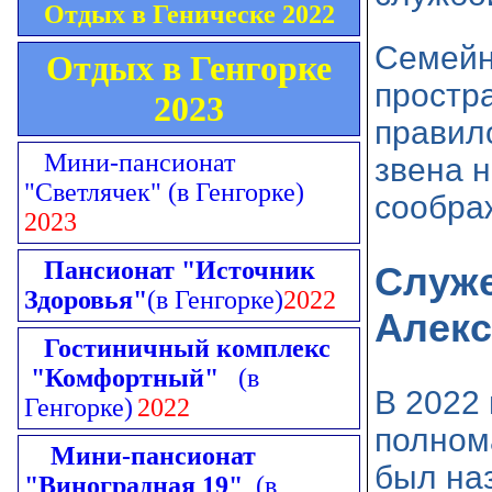
Отдых в Геническе 2022
Семейн
Отдых в Генгорке
простра
2023
правил
Мини-пансионат
звена 
"Светлячек"
(в Генгорке)
сообра
2023
Пансионат "Источник
Служе
Здоровья"
(в Генгорке)
2022
Алекс
Гостиничный комплекс
"Комфортный"
(в
В 2022 
Генгорке)
2022
полном
Мини-пансионат
был на
"Виноградная 19"
(в