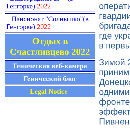
операт
Генгорке)
2022
гварди
Пансионат "Солнышко"
(в
бригад
Генгорке)
2022
где укр
Отдых в
в перв
Счастливцево 2022
Зимой 
Геническая веб-камера
приним
Генический блог
Донецко
одними
Legal Notice
фронте
эффект
Пивнен