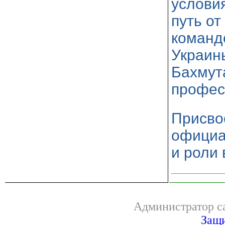
услови
путь от
команд
Украины
Бахмут
профес
Присво
официа
и роли 
Администратор са
Защи