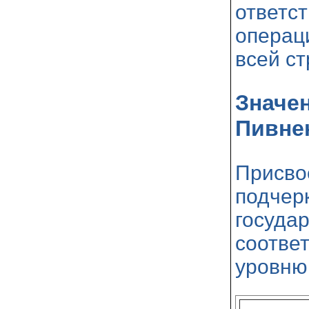
ответст
операци
всей ст
Значе
Пивне
Присво
подчер
госуда
соответ
уровню