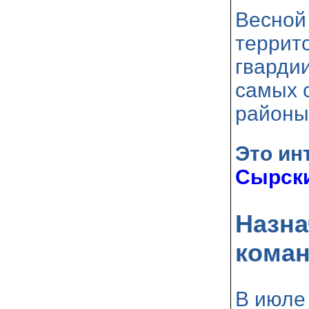
Весной
террит
гвардии
самых 
районы
Это ин
Сырск
Назна
кома
В июле