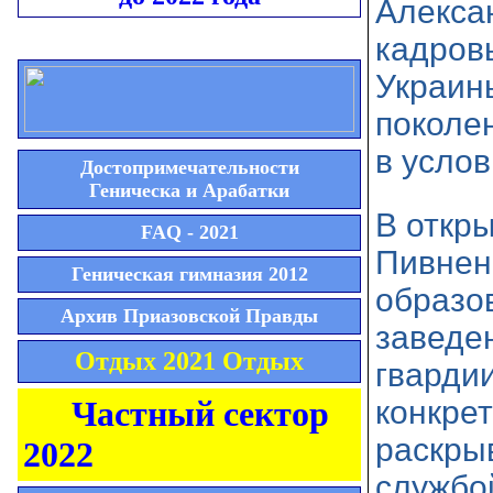
Алексан
кадров
Украин
поколе
в услов
Достопримечательности
Геническа и Арабатки
В откры
FAQ - 2021
Пивнен
Геническая гимназия 2012
образо
Архив Приазовской Правды
заведе
Отдых 2021 Отдых
гварди
конкре
Частный сектор
раскры
2022
службо