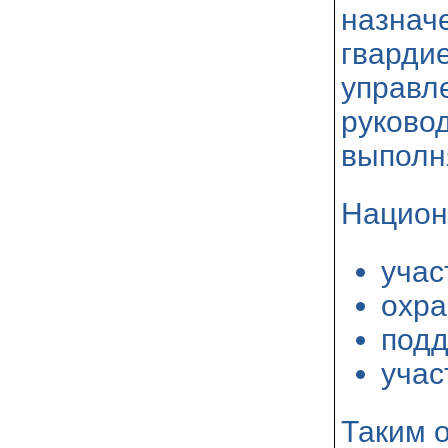
назнач
гварди
управл
руковод
выполн
Национ
учас
охра
подд
учас
Таким 