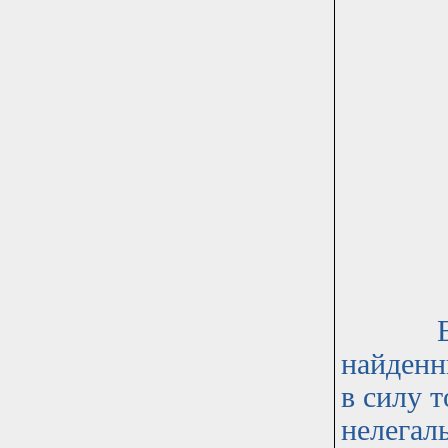
Ещё бо
найденн
в силу т
нелегал