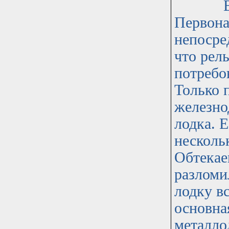
Вес ло
Первона
непосре
что рел
потребо
Только 
железно
лодка. Е
несколь
Обтекае
разломи
лодку в
основна
металлол