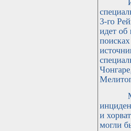
Имеютс
специал
3-го Рей
идет об
поисках
источни
специал
Чонгаре
Мелито
Можно 
инциден
и хорва
могли б