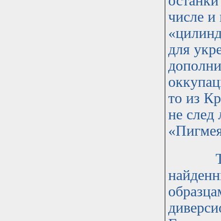
останки
числе и
«цилинд
для укр
дополни
оккупац
то из К
не след 
«Пигмея
Таким 
найденн
образца
диверси