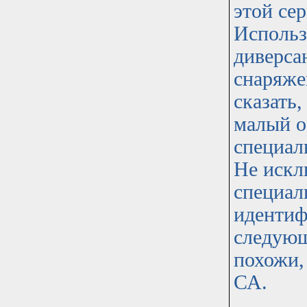
этой се
Использ
диверса
снаряже
сказать,
малый о
специал
Не искл
специал
идентиф
следующ
похожи,
СА.