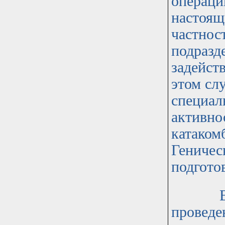
операци
настоящ
частнос
подразд
задейст
этом сл
специал
активно
катакомб
Геничес
подгото
В каче
проведе