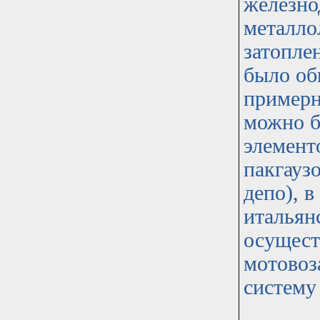
железно
металло
затопле
было об
примерн
можно б
элемент
пакгауз
депо), в
итальян
осущест
мотовоз
систему