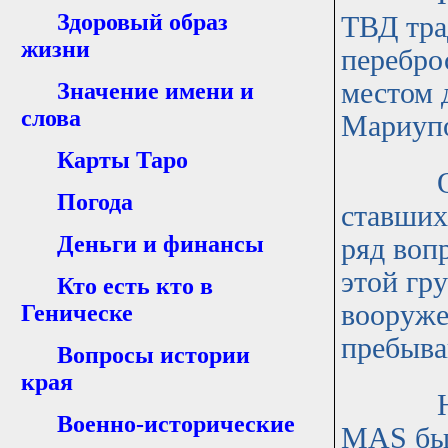
Здоровый образ
ТВД тра
жизни
перебро
местом 
Значение имени и
слова
Мариуп
Карты Таро
Однако
Погода
ставших
Деньги и финансы
ряд воп
этой гр
Кто есть кто в
вооруже
Геническе
пребыва
Вопросы истории
края
На воо
Военно-исторические
MAS был