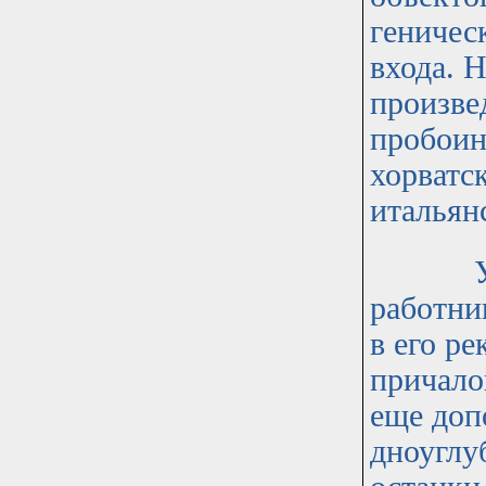
геничес
входа. 
произве
пробоин
хорватс
итальян
Устные
работни
в его р
причало
еще доп
дноуглу