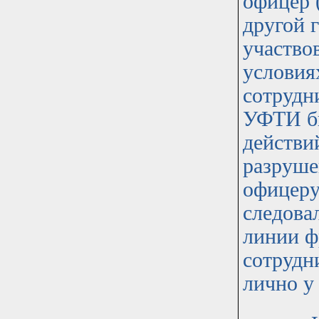
офицер 
другой 
участво
условия
сотрудни
УФТИ бы
действи
разруше
офицеру
следова
линии ф
сотрудн
лично у