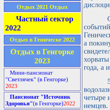
дислоци
Отдых 2021 Отдых
Частный сектор
Согла
событий
2022
Геничес
Отдых в Геническе 2022
а покин
Отдых в Генгорке
свидете
хорваты
2023
года, а 
Мини-пансионат
"Светлячек"
(в Генгорке)
5 сент
2023
водолаз
Пансионат "Источник
четыре 
Здоровья"
(в Генгорке)
2022
немцев.