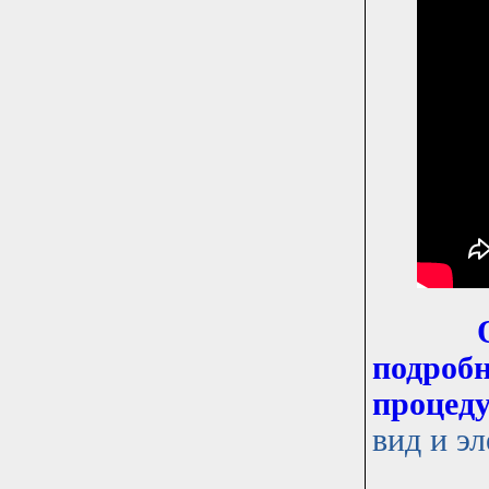
подробн
процед
вид и э