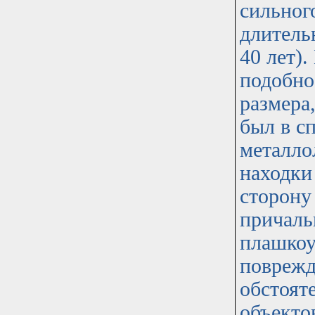
сильног
длитель
40 лет).
подобно
размера,
был в с
металло
находки
сторону
причаль
плашкоу
поврежд
обстоят
объектов