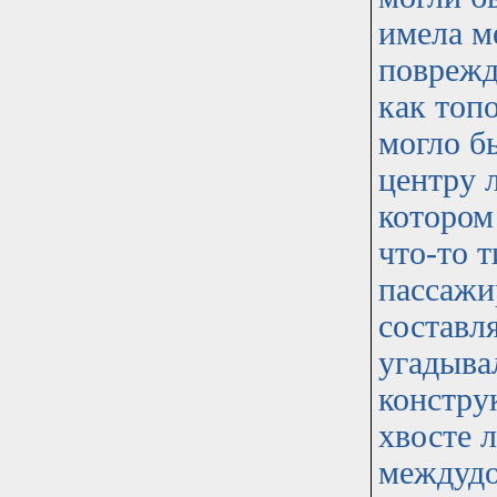
имела м
поврежд
как топ
могло б
центру 
котором
что-то т
пассажи
составл
угадыва
констру
хвосте 
междудо