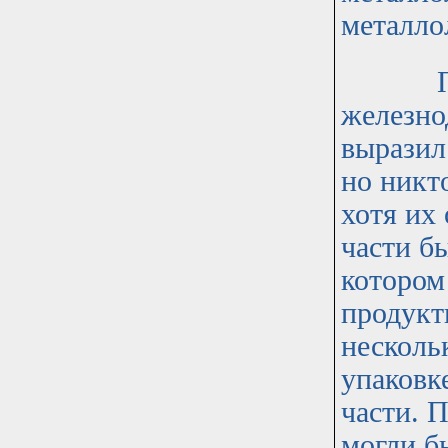
металло
При её
железно
выразил
но никт
хотя их
части б
котором
продукт
несколь
упаковк
части. 
могли б