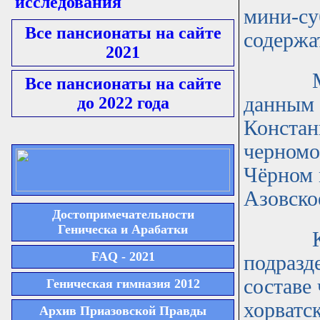
исследования
мини-су
Все пансионаты на сайте
содержа
2021
Мини-
Все пансионаты на сайте
данным 
до 2022 года
Констан
черномо
Чёрном 
Азовско
Достопримечательности
Геническа и Арабатки
Кроме
FAQ - 2021
подразд
составе
Геническая гимназия 2012
хорватс
Архив Приазовской Правды