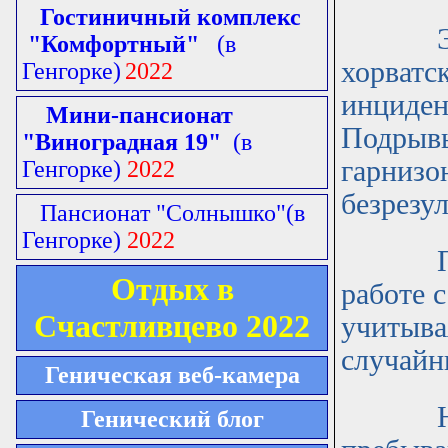
Гостиничный комплекс
Это бы
"Комфортный"
(в
хорватс
Генгорке)
2022
инциден
Мини-пансионат
Подрывы
"Виноградная 19"
(в
гарнизон
Генгорке)
2022
безрезу
Пансионат "Солнышко"
(в
Генгорке)
2022
Предпо
Отдых в
работе 
Счастливцево 2022
учитыва
случайн
Геническая веб-камера
Не осв
Генический блог