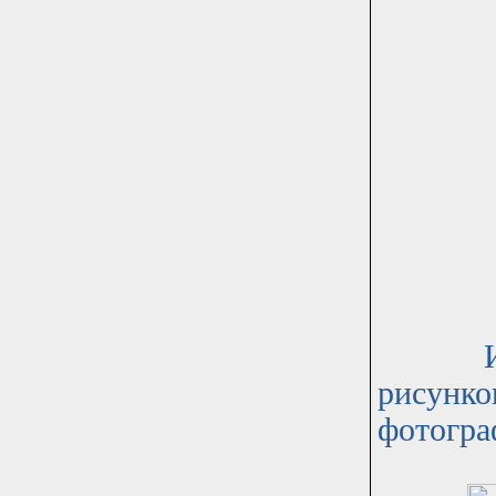
Из пре
рисунко
фотогра