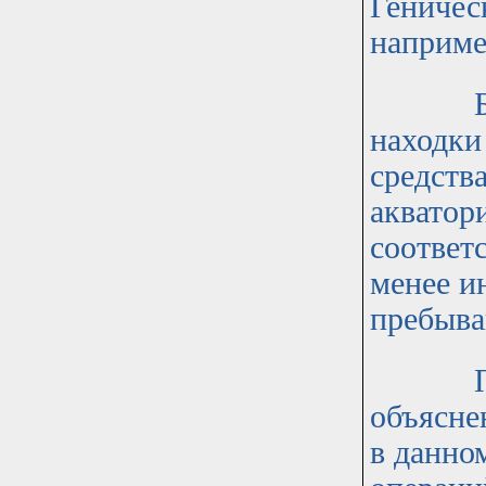
Геничес
наприме
Безусл
находки
средства
акватори
соответ
менее и
пребыва
По на
объясне
в данно