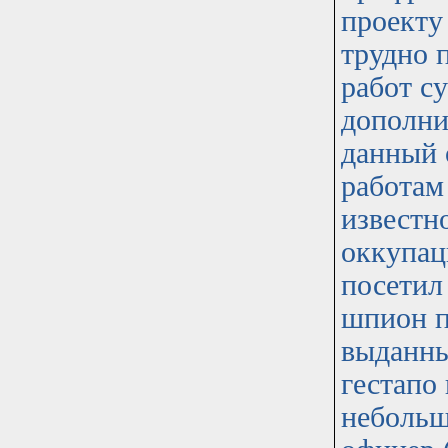
проекту
трудно 
работ с
дополнит
данный 
работам
известн
оккупац
посетил
шпион п
выданны
гестапо 
небольш