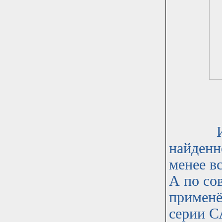
Итак, 
найденн
менее в
А по со
применё
серии С