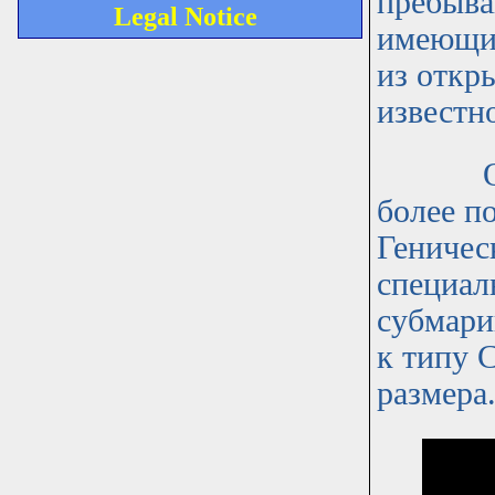
пребыва
Legal Notice
имеющих
из откр
известн
Однако 
более по
Геничес
специал
субмари
к типу 
размера