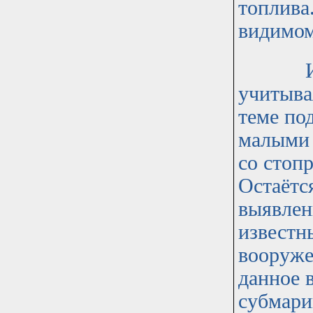
топлива
видимом
Исходя
учитыва
теме по
малыми 
со стоп
Остаётс
выявлен
известн
вооруже
данное 
субмари