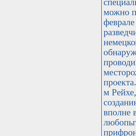
специал
можно п
феврале
разведч
немецко
обнаруж
проводи
месторо
проекта
м Рейхе
создани
вполне 
любопыт
прифрон