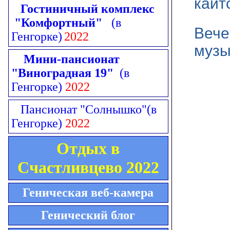
кайт
Гостиничный комплекс
"Комфортный"
(в
Вече
Генгорке)
2022
музы
Мини-пансионат
"Виноградная 19"
(в
Генгорке)
2022
Пансионат "Солнышко"
(в
Генгорке)
2022
Отдых в
Счастливцево 2022
Геническая веб-камера
Генический блог