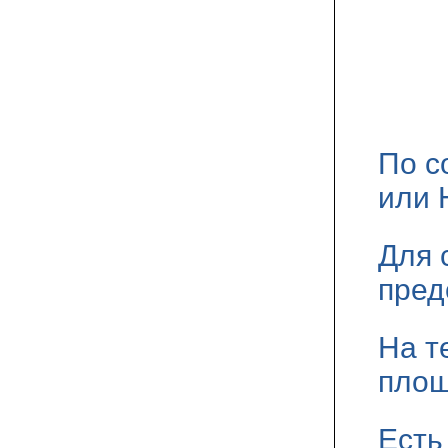
По с
или 
Для 
пред
На т
площ
Есть