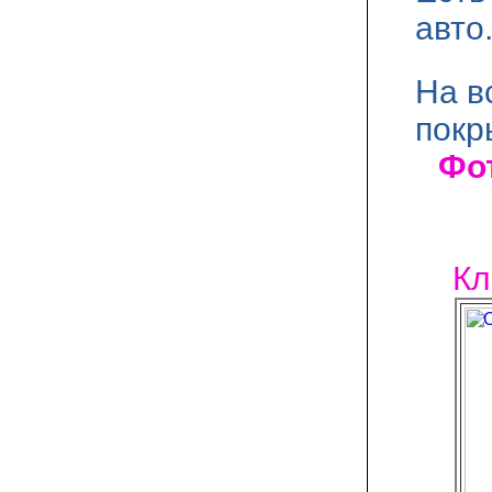
авто
На в
покр
Фот
Кл