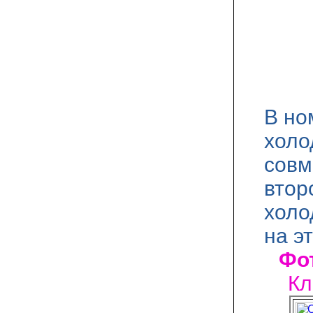
В но
холо
совм
втор
холо
на э
Фот
Кл