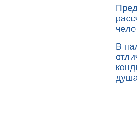
Пред
расс
чело
В на
отли
конд
душа