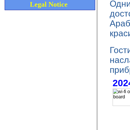
Одни
Legal Notice
дост
Араб
крас
Гост
насл
приб
202