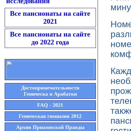
исследования
мину
Все пансионаты на сайте
2021
Номе
разл
Все пансионаты на сайте
до 2022 года
номе
комф
Кажд
необ
Достопримечательности
прож
Геническа и Арабатки
теле
FAQ - 2021
такж
Геническая гимназия 2012
панс
Архив Приазовской Правды
гост