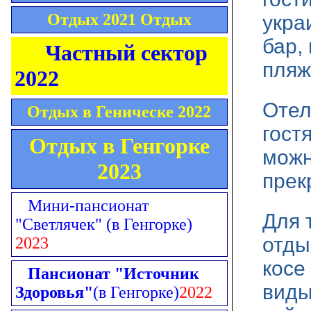
Отдых 2021 Отдых
укра
бар,
Частный сектор
пляж
2022
Отел
Отдых в Геническе 2022
гост
Отдых в Генгорке
можн
2023
прек
Мини-пансионат
Для 
"Светлячек"
(в Генгорке)
отды
2023
косе
Пансионат "Источник
виды
Здоровья"
(в Генгорке)
2022