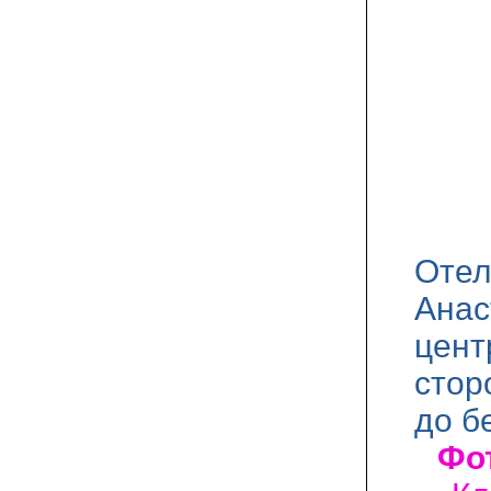
Отел
Анас
цент
стор
до б
Фот