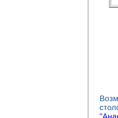
Возм
стол
"Ана