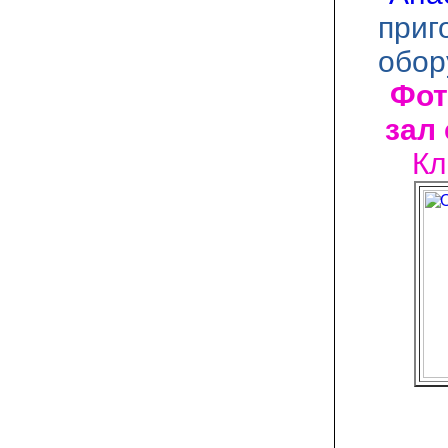
приг
обор
Фот
зал
Кл