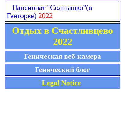
Пансионат "Солнышко"
(в
Генгорке)
2022
Отдых в Счастливцево
2022
Геническая веб-камера
Генический блог
Legal Notice