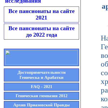
исследования
а
Все пансионаты на сайте
2021
Все пансионаты на сайте
до 2022 года
На
Ге
в
об
со
Достопримечательности
Геническа и Арабатки
хр
FAQ - 2021
р
Геническая гимназия 2012
к
Архив Приазовской Правды
ар