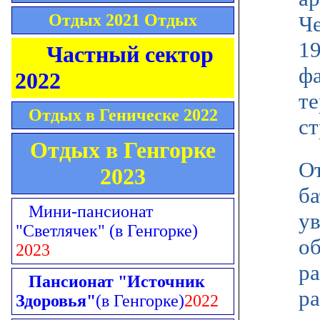
Отдых 2021 Отдых
Ч
19
Частный сектор
фа
2022
т
Отдых в Геническе 2022
ст
Отдых в Генгорке
О
2023
б
Мини-пансионат
ув
"Светлячек"
(в Генгорке)
об
2023
ра
Пансионат "Источник
ра
Здоровья"
(в Генгорке)
2022