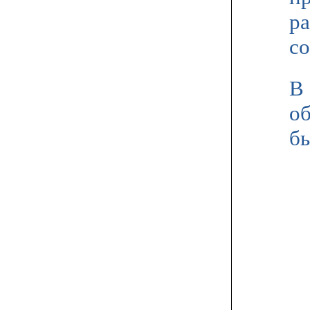
ра
со
В 
об
б