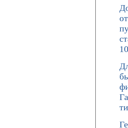
Д
от
п
ст
10
Дл
бы
ф
Га
ти
Ге