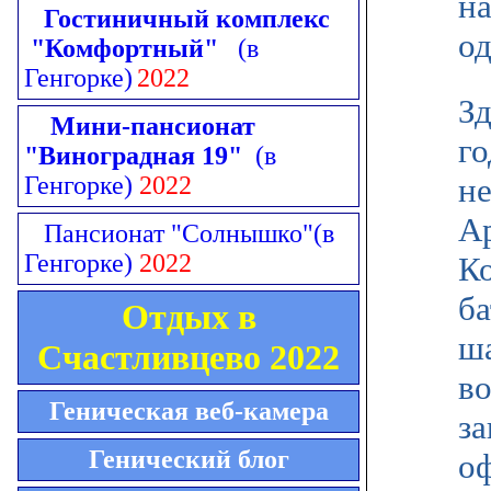
на
Гостиничный комплекс
од
"Комфортный"
(в
Генгорке)
2022
Зд
Мини-пансионат
го
"Виноградная 19"
(в
Генгорке)
2022
не
Ар
Пансионат "Солнышко"
(в
Генгорке)
2022
Ко
б
Отдых в
ша
Счастливцево 2022
во
Геническая веб-камера
за
Генический блог
о