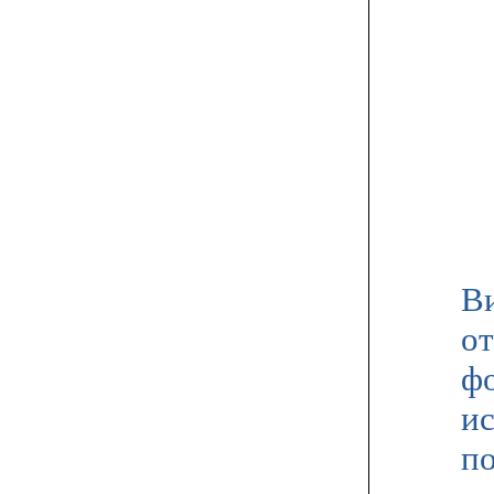
Ви
от
ф
ис
по