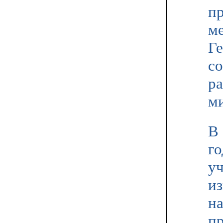
п
м
Ге
со
ра
ми
В 
го
уч
из
н
пр