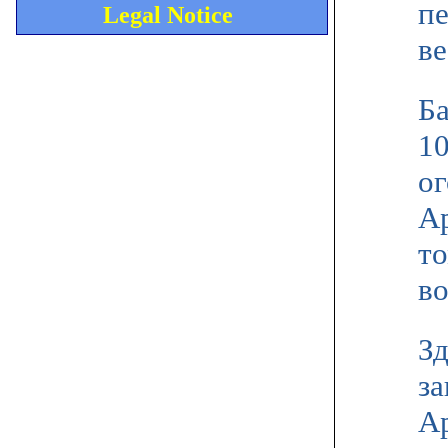
пе
Legal Notice
ве
Ба
1
ог
Ар
т
во
Зд
з
А