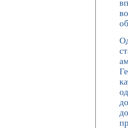
в
в
о
Од
ст
ам
Ге
ка
о
д
до
п