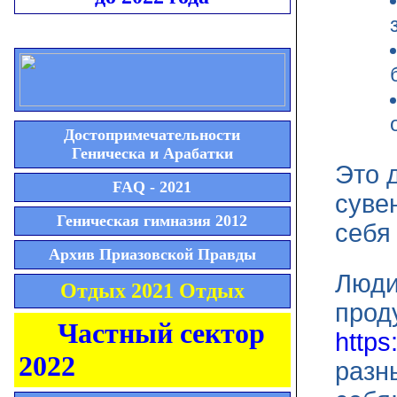
Достопримечательности
Геническа и Арабатки
Это 
FAQ - 2021
суве
Геническая гимназия 2012
себя
Архив Приазовской Правды
Люди
Отдых 2021 Отдых
прод
Частный сектор
https
2022
разн