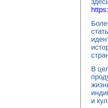
здес
https
Боле
стат
иден
исто
стра
В це
прод
жизн
инди
и ку