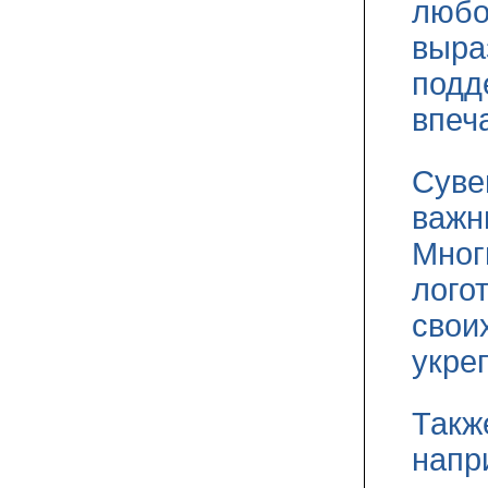
любо
выра
подд
впеч
Суве
важн
Мног
лого
своих
укре
Такж
напр