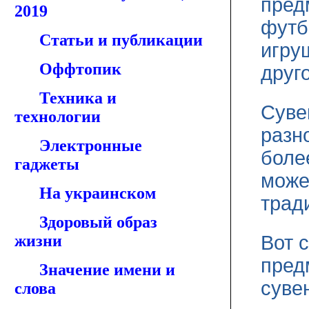
пред
2019
футбо
Статьи и публикации
игру
Оффтопик
друго
Техника и
Суве
технологии
разн
Электронные
боле
гаджеты
може
На украинском
трад
Здоровый образ
жизни
Вот 
пред
Значение имени и
суве
слова