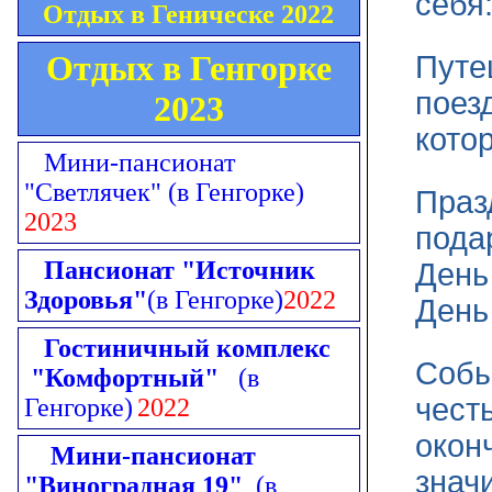
себя
Отдых в Геническе 2022
Отдых в Генгорке
Путе
поез
2023
кото
Мини-пансионат
"Светлячек"
(в Генгорке)
Праз
2023
пода
Пансионат "Источник
День
Здоровья"
(в Генгорке)
2022
День 
Гостиничный комплекс
Собы
"Комфортный"
(в
чест
Генгорке)
2022
окон
Мини-пансионат
знач
"Виноградная 19"
(в