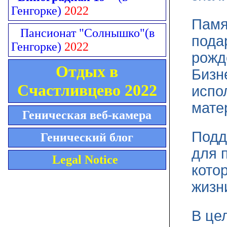
Генгорке)
2022
Памя
Пансионат "Солнышко"
(в
пода
Генгорке)
2022
рожд
Отдых в
Бизн
Счастливцево 2022
испо
мате
Геническая веб-камера
Подд
Генический блог
для 
Legal Notice
кото
жизн
В це