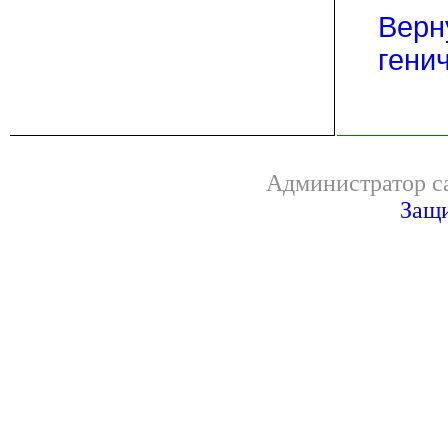
Верн
гени
Администратор са
Защи