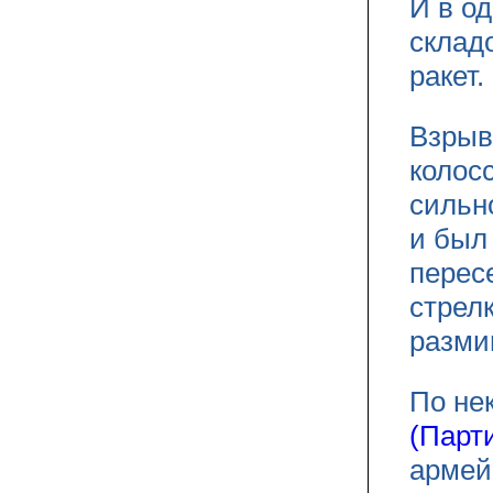
И в од
склад
ракет.
Взрыв
колос
сильн
и был
перес
стрел
разми
По не
(Парт
армей