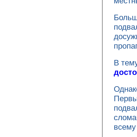
местн
Больш
подва
досуж
пропа
В тем
досто
Однако
Первы
подва
слома
всему 