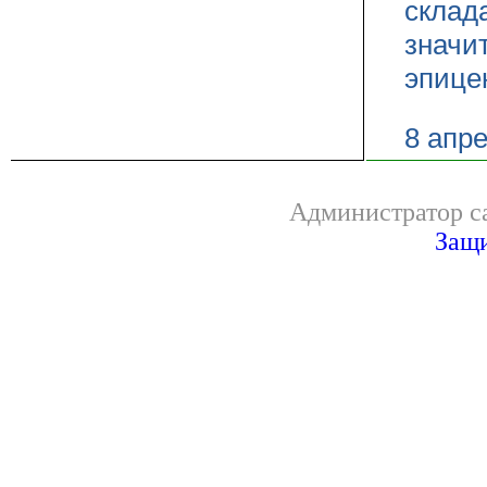
склад
значи
эпице
8 апр
Администратор са
Защи