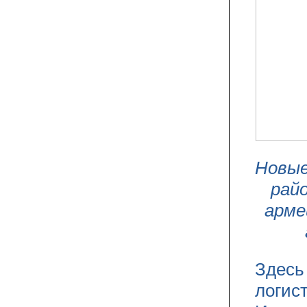
Новые
рай
арме
Здесь
логис