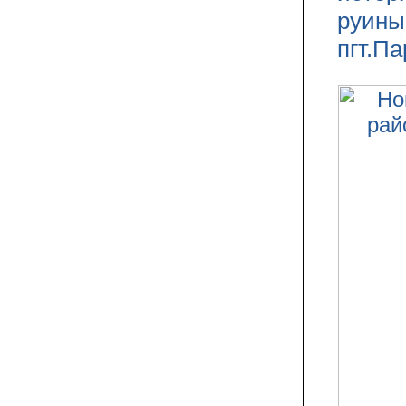
руины
пгт.П