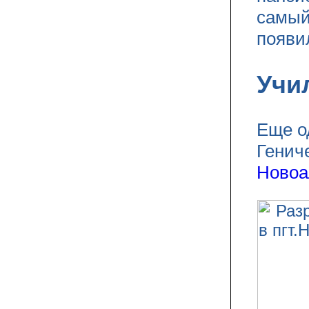
самый
появи
Учи
Еще о
Генич
Новоа