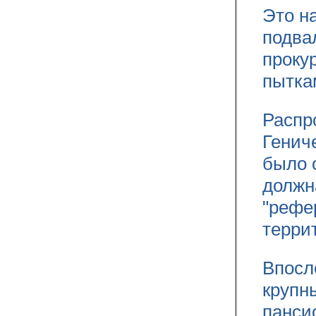
Это н
подва
проку
пытка
Распр
Генич
было 
должна
"рефе
терри
Впосл
крупн
панси