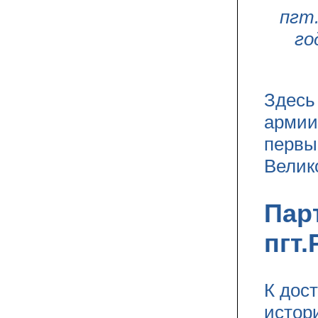
пгт.
го
Здесь
армии
первы
Велик
Пар
пгт
К дос
истор