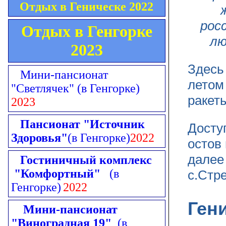
Отдых в Геническе 2022
рос
Отдых в Генгорке
лю
2023
Здесь
Мини-пансионат
летом
"Светлячек"
(в Генгорке)
ракет
2023
Пансионат "Источник
Досту
Здоровья"
(в Генгорке)
2022
остов
далее
Гостиничный комплекс
"Комфортный"
(в
с.Стр
Генгорке)
2022
Ген
Мини-пансионат
"Виноградная 19"
(в