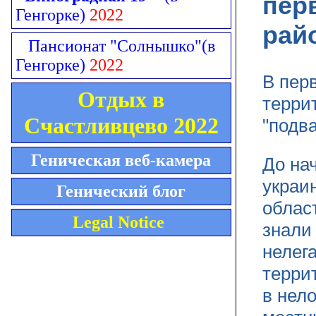
пер
Генгорке)
2022
рай
Пансионат "Солнышко"
(в
Генгорке)
2022
В пер
Отдых в
терри
Счастливцево 2022
"подв
Геническая веб-камера
До на
украи
Генический блог
облас
Legal Notice
знали
нелег
терри
в нел