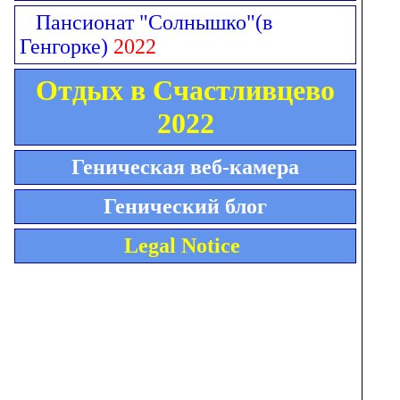
Пансионат "Солнышко"
(в
Генгорке)
2022
Отдых в Счастливцево
2022
Геническая веб-камера
Генический блог
Legal Notice