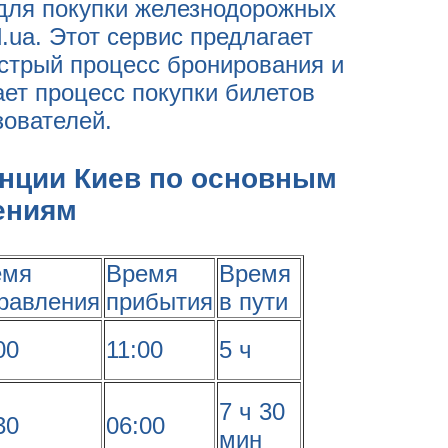
для покупки железнодорожных
.ua. Этот сервис предлагает
стрый процесс бронирования и
ет процесс покупки билетов
ователей.
анции Киев по основным
ениям
емя
Время
Время
равления
прибытия
в пути
00
11:00
5 ч
7 ч 30
30
06:00
мин