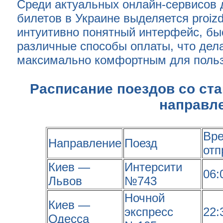
Среди актуальных онлайн-сервисов 
билетов в Украине выделяется proizd
интуитивно понятный интерфейс, бы
различные способы оплаты, что дела
максимально комфортным для польз
Расписание поездов со ст
направл
Вр
Направление
Поезд
отп
Киев —
Интерсити
06:
Львов
№743
Ночной
Киев —
экспресс
22:
Одесса