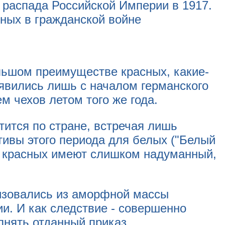
льшом преимуществе красных, какие-
явились лишь с началом германского
м чехов летом того же года.
тится по стране, встречая лишь
тивы этого периода для белых ("Белый
 и красных имеют слишком надуманный,
изовались из аморфной массы
и. И как следствие - совершенно
лнять отданный приказ