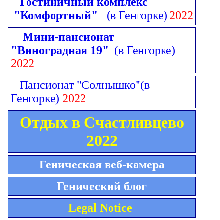
Гостиничный комплекс
"Комфортный"
(в Генгорке)
2022
Мини-пансионат
"Виноградная 19"
(в Генгорке)
2022
Пансионат "Солнышко"
(в
Генгорке)
2022
Отдых в Счастливцево
2022
Геническая веб-камера
Генический блог
Legal Notice