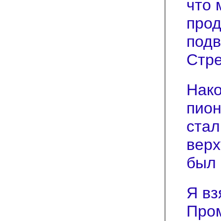
что 
прод
подв
Стре
Нако
пион
стал
верх
был 
Я вз
Пром