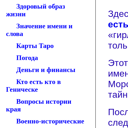
Здоровый образ
Здес
жизни
ест
Значение имени и
«гир
слова
толь
Карты Таро
Погода
Этот
Деньги и финансы
имен
Кто есть кто в
Морс
Геническе
тайн
Вопросы истории
края
Посл
Военно-исторические
след