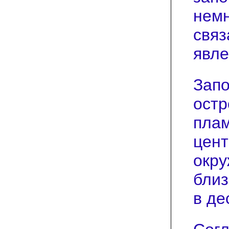
немн
свя
явле
Запо
остр
плам
цент
окру
близ
в де