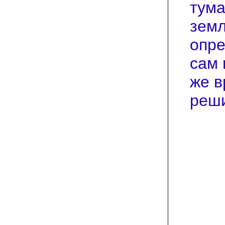
тума
земл
опре
сам 
же в
реши