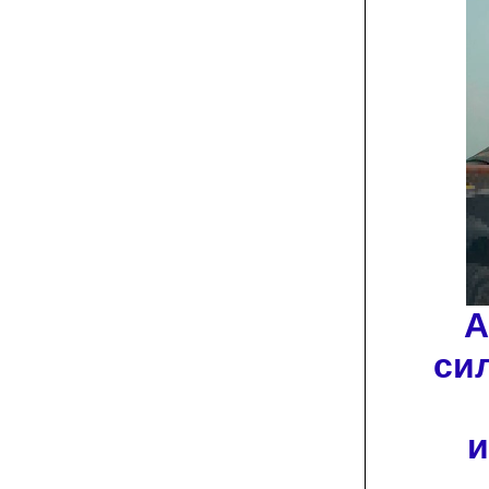
А
си
и