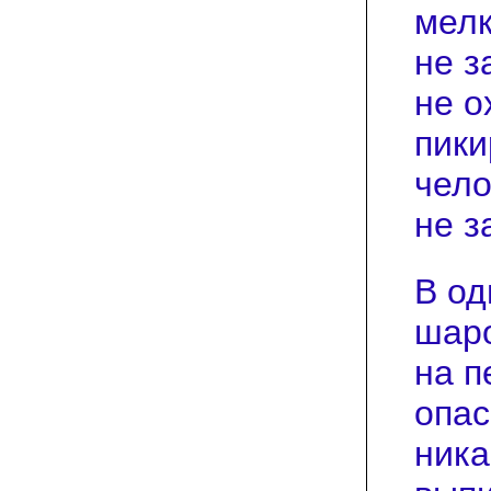
мелк
не з
не о
пики
чело
не з
В од
шаро
на п
опас
ника