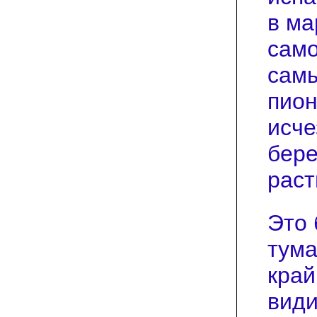
в ма
само
самы
пион
исче
бере
раст
Это 
тума
край
види