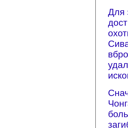
Для 
дост
охот
Сива
вбро
удал
иско
Снач
Чонг
боль
заги