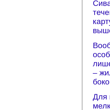
Сива
тече
карт
выше
Вооб
особ
лише
– ж
боко
Для 
мелк