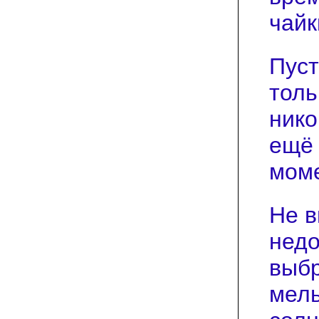
чайк
Пуст
толь
нико
ещё 
моме
Не в
недо
выбр
мель