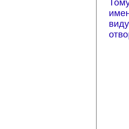
Тому
имен
виду
отво