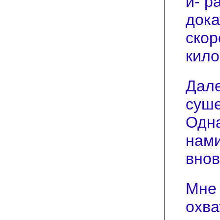
и- р
дока
скор
кило
Дале
суше
Одна
нами
внов
Мне 
охва