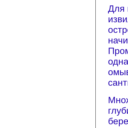
Для 
изви
остр
начи
Пром
одна
омыв
сант
Множ
глуб
бере