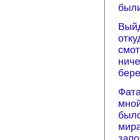
были
Выйд
отку
смот
ниче
бере
Фата
мной
было
мира
запо