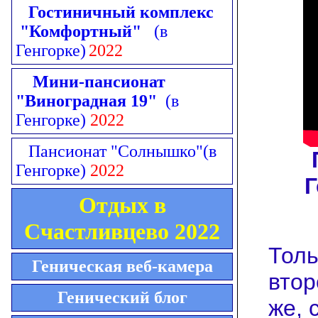
Гостиничный комплекс
"Комфортный"
(в
Генгорке)
2022
Мини-пансионат
"Виноградная 19"
(в
Генгорке)
2022
Пансионат "Солнышко"
(в
Генгорке)
2022
Г
Отдых в
Счастливцево 2022
Толь
Геническая веб-камера
втор
Генический блог
же, 