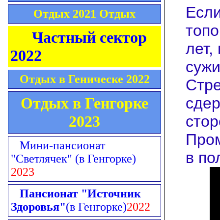
Если
Отдых 2021 Отдых
топо
Частный сектор
лет,
2022
сужи
Отдых в Геническе 2022
Стре
Отдых в Генгорке
сдер
2023
стор
Пром
Мини-пансионат
в по
"Светлячек"
(в Генгорке)
2023
Пансионат "Источник
Здоровья"
(в Генгорке)
2022