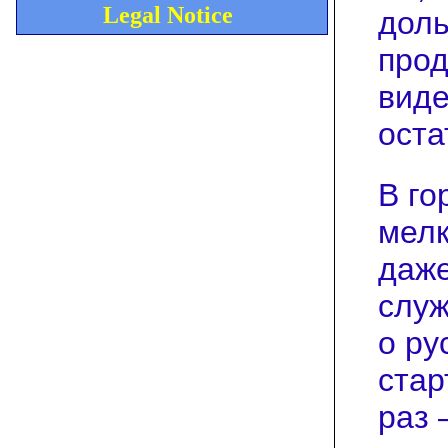
Legal Notice
доль
прод
виде
оста
В го
мелк
даже
слу
о ру
стар
раз 