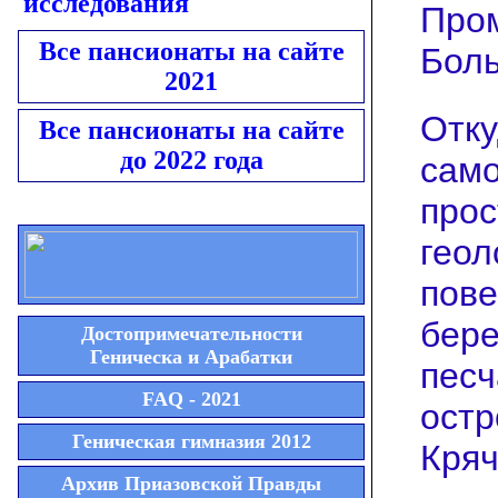
исследования
Пром
Все пансионаты на сайте
Боль
2021
Отку
Все пансионаты на сайте
до 2022 года
само
прос
геол
пове
бере
Достопримечательности
Геническа и Арабатки
песч
FAQ - 2021
остр
Геническая гимназия 2012
Кряч
Архив Приазовской Правды