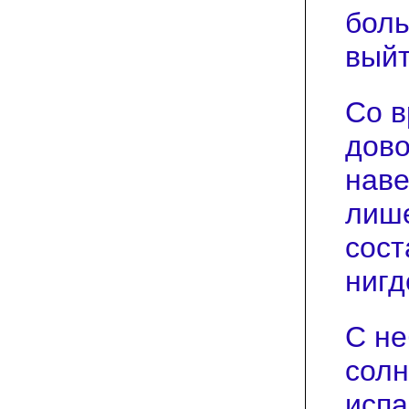
боль
выйт
Со в
дово
наве
лише
сост
нигд
С не
солн
испа