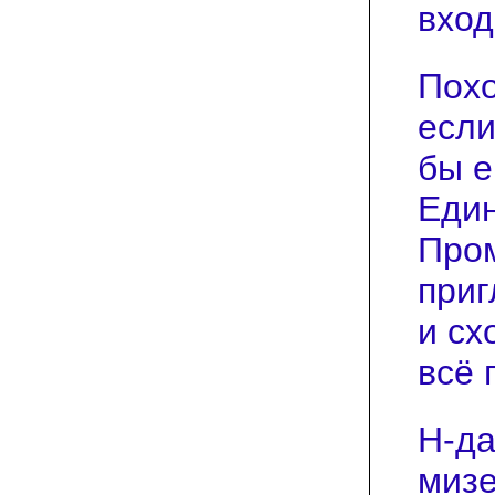
вход
Похо
если
бы е
Един
Пром
приг
и сх
всё 
Н-да
мизе