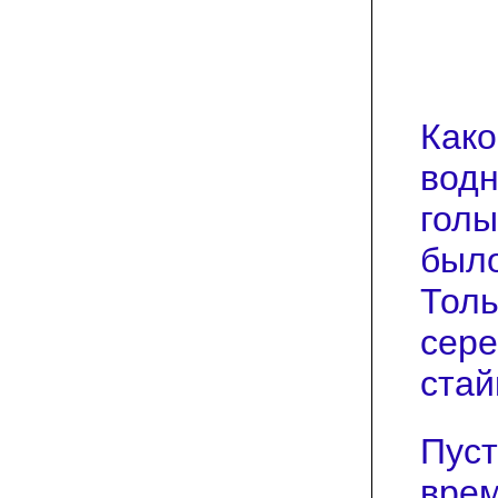
Како
водн
голы
было
Толь
сере
стай
Пуст
врем