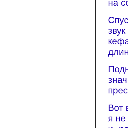
на с
Спус
звук
кефа
длин
Подн
знач
прес
Вот 
я не