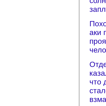
солн
запл
Похо
аки 
проя
чело
Отде
каза
что 
стал
взма