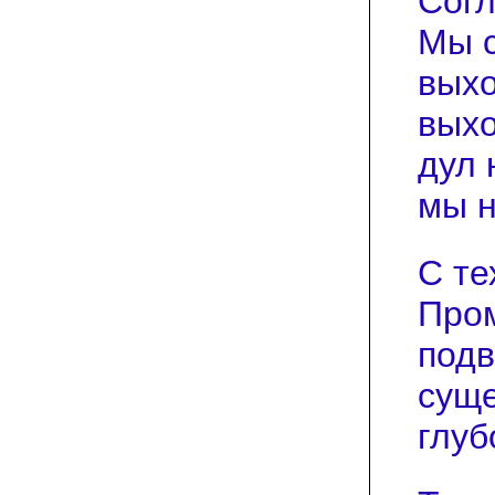
Согл
Мы с
выхо
выхо
дул 
мы н
С те
Пром
подв
суще
глуб