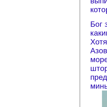
выпи
кото
Бог 
каки
Хотя
Азов
море
штор
пре
мин