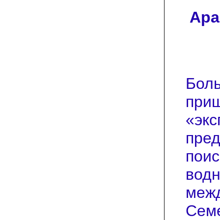
Ара
Боль
приш
«экс
пред
поис
водн
межд
Семе