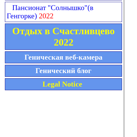
Пансионат "Солнышко"
(в
Генгорке)
2022
Отдых в Счастливцево
2022
Геническая веб-камера
Генический блог
Legal Notice