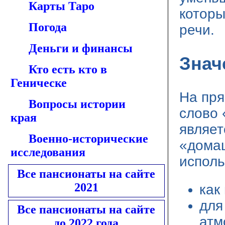
Карты Таро
которы
Погода
речи.
Деньги и финансы
Знач
Кто есть кто в
Геническе
На пр
Вопросы истории
слово 
края
являет
Военно-исторические
«дома
исследования
исполь
Все пансионаты на сайте
2021
как
для
Все пансионаты на сайте
атм
до 2022 года