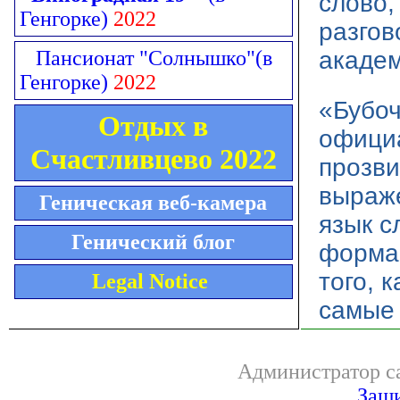
слово,
Генгорке)
2022
разгов
Пансионат "Солнышко"
(в
академ
Генгорке)
2022
«Бубоч
Отдых в
официа
Счастливцево 2022
прозви
выраже
Геническая веб-камера
язык с
Генический блог
формам
того, 
Legal Notice
самые 
Администратор са
Защи