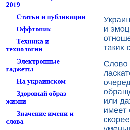
2019
Статьи и публикации
Украин
и эмоц
Оффтопик
отноше
Техника и
таких 
технологии
Электронные
Слово 
гаджеты
ласкат
На украинском
очеред
обраще
Здоровый образ
или да
жизни
имеет 
Значение имени и
скорее
слова
умень