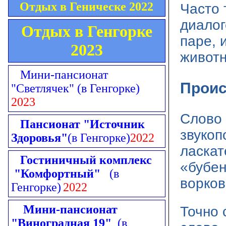
Отдых в Геническе 2022
Часто 
диалог
Отдых в Генгорке
паре, 
2023
живот
Мини-пансионат
Прои
"Светлячек"
(в Генгорке)
2023
Слово 
Пансионат "Источник
звукоп
Здоровья"
(в Генгорке)
2022
ласкат
Гостиничный комплекс
«бубен
"Комфортный"
(в
ворков
Генгорке)
2022
Мини-пансионат
Точно 
"Виноградная 19"
(в