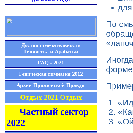
для
По смы
обраще
«лапоч
Достопримечательности
Геническа и Арабатки
Иногда
FAQ - 2021
форме 
Геническая гимназия 2012
Приме
Архив Приазовской Правды
Отдых 2021 Отдых
«Ид
Частный сектор
«Ка
«Ой
2022