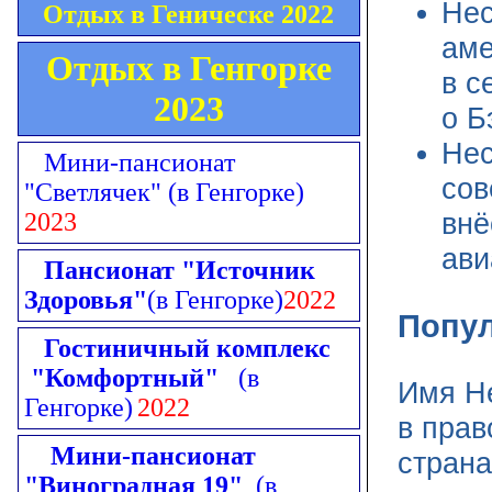
Нес
Отдых в Геническе 2022
аме
Отдых в Генгорке
в с
2023
о Б
Нес
Мини-пансионат
сов
"Светлячек"
(в Генгорке)
внё
2023
ави
Пансионат "Источник
Здоровья"
(в Генгорке)
2022
Попу
Гостиничный комплекс
"Комфортный"
(в
Имя Не
Генгорке)
2022
в прав
Мини-пансионат
страна
"Виноградная 19"
(в