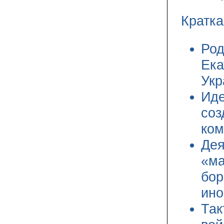
Кратк
Род
Ека
Укр
Иде
соз
ком
Дея
«ма
бор
ино
Так