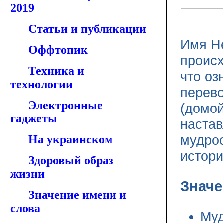
2019
Статьи и публикации
Имя Н
Оффтопик
происх
Техника и
что оз
технологии
перево
Электронные
(домой
гаджеты
настав
мудро
На украинском
истор
Здоровый образ
жизни
Значе
Значение имени и
слова
Муд