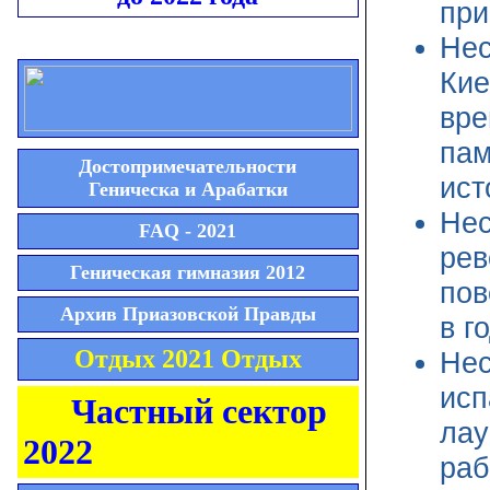
при
Нес
Кие
вре
пам
Достопримечательности
ист
Геническа и Арабатки
Нес
FAQ - 2021
ре
Геническая гимназия 2012
пов
Архив Приазовской Правды
в г
Отдых 2021 Отдых
Нес
исп
Частный сектор
лау
2022
раб