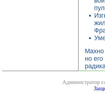
вой
пул
Изг
жил
Фра
Уме
Махно 
но его
радика
Администратор са
Защи