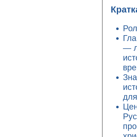
Крат
Рол
Гла
— л
ист
вре
Зна
ист
для
Цен
Рус
про
хри