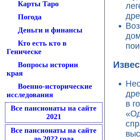
Карты Таро
лег
дре
Погода
Воз
Деньги и финансы
дом
Кто есть кто в
пои
Геническе
Извес
Вопросы истории
края
Нес
Военно-исторические
дре
исследования
в г
Все пансионаты на сайте
«Од
2021
спр
Все пансионаты на сайте
выс
до 2022 года