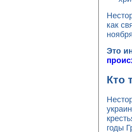
Нестор
как св
ноября
Это и
проис
Кто 
Несто
украин
кресть
годы Г