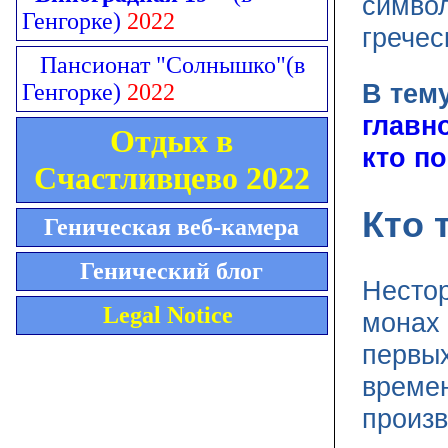
символ
Генгорке)
2022
гречес
Пансионат "Солнышко"
(в
В тем
Генгорке)
2022
главн
Отдых в
кто п
Счастливцево 2022
Кто 
Геническая веб-камера
Генический блог
Нестор
Legal Notice
монах 
первых
време
произв