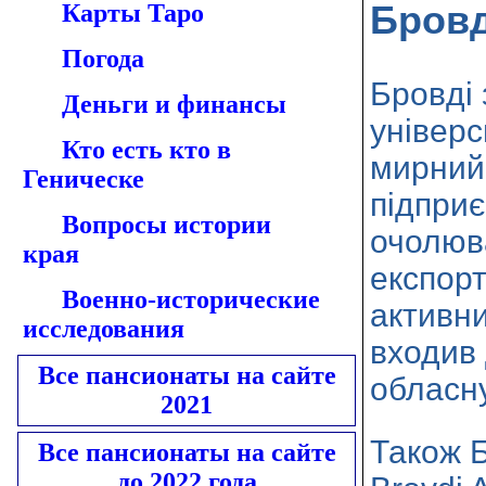
Бровд
Карты Таро
Погода
Бровді 
Деньги и финансы
універс
Кто есть кто в
мирний 
Геническе
підприє
Вопросы истории
очолюв
края
експорт
Военно-исторические
активни
исследования
входив 
Все пансионаты на сайте
обласну
2021
Також Б
Все пансионаты на сайте
до 2022 года