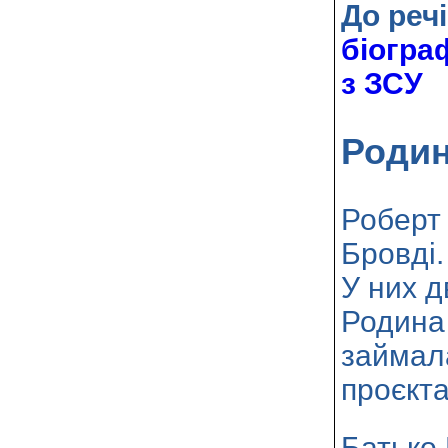
До речі
біогра
з ЗСУ
Родин
Роберт 
Бровді.
У них д
Родина 
займал
проєкт
Батько 