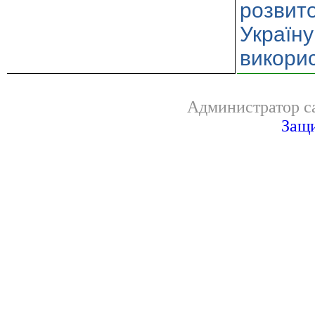
розвито
Україну
викорис
Администратор са
Защи