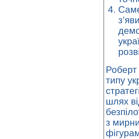
Саме
з’яв
демо
укра
розв
Роберт
типу ук
стратег
шлях в
безпіло
з мирни
фігурам