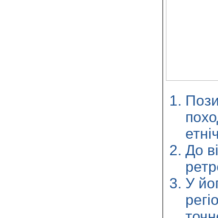
Пози
похо
етні
До в
ретр
У йо
регі
точн