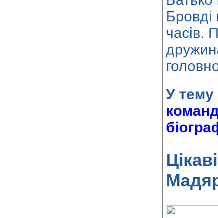
Бровді 
часів. 
дружин
головн
У тему
команд
біогра
Цікав
Мадя