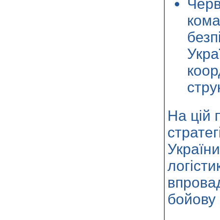
Черв
кома
безп
Укра
коор
стру
На цій 
стратег
Україн
логісти
впровад
бойову 