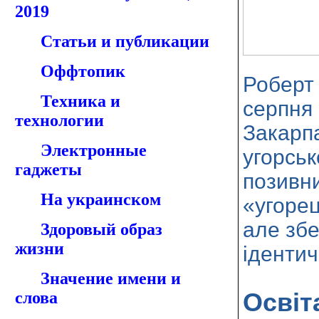
2019
Статьи и публикации
Оффтопик
Роберт
Техника и
серпня 
технологии
Закарпа
Электронные
угорськ
гаджеты
позивн
На украинском
«угорец
але збе
Здоровый образ
жизни
ідентич
Значение имени и
Освіт
слова