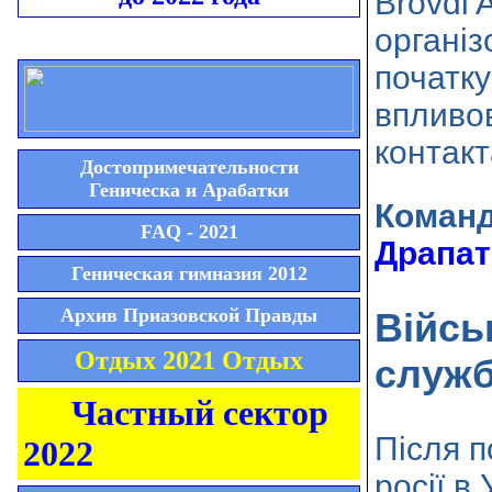
Brovdi 
організ
початку
впливо
контакт
Достопримечательности
Геническа и Арабатки
Коман
FAQ - 2021
Драпат
Геническая гимназия 2012
Архив Приазовской Правды
Війсь
Отдых 2021 Отдых
служб
Частный сектор
Після 
2022
росії в