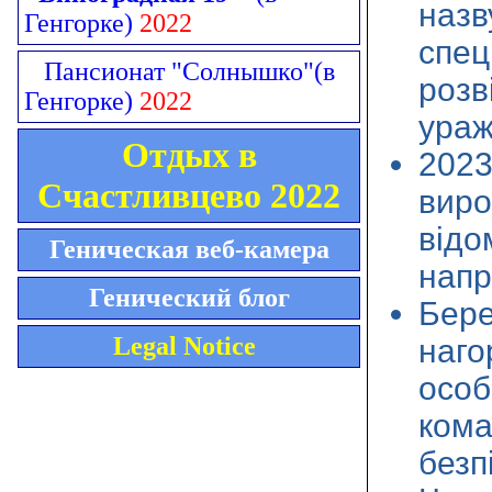
назв
Генгорке)
2022
спец
Пансионат "Солнышко"
(в
розв
Генгорке)
2022
ураж
Отдых в
2023
Счастливцево 2022
виро
відо
Геническая веб-камера
напр
Генический блог
Бере
Legal Notice
наго
особ
кома
безп