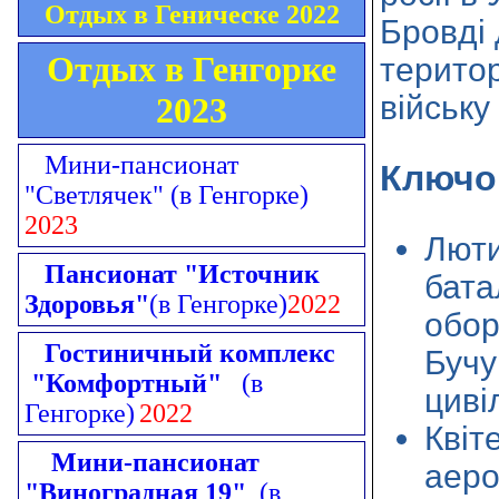
Отдых в Геническе 2022
Бровді 
Отдых в Генгорке
територ
війську
2023
Мини-пансионат
Ключо
"Светлячек"
(в Генгорке)
2023
Люти
Пансионат "Источник
бата
Здоровья"
(в Генгорке)
2022
обор
Гостиничный комплекс
Бучу
"Комфортный"
(в
циві
Генгорке)
2022
Квіт
Мини-пансионат
аеро
"Виноградная 19"
(в