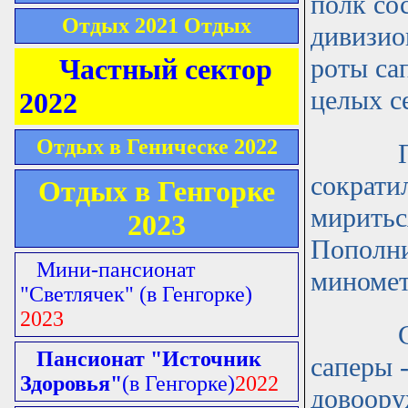
полк со
Отдых 2021 Отдых
дивизио
Частный сектор
роты са
целых с
2022
Отдых в Геническе 2022
Правда
сократи
Отдых в Генгорке
миритьс
2023
Пополни
Мини-пансионат
миномет
"Светлячек"
(в Генгорке)
2023
С чем 
Пансионат "Источник
саперы 
Здоровья"
(в Генгорке)
2022
довоору