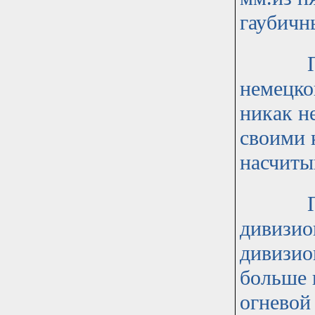
гаубичн
Понятн
немецко
никак н
своими 
насчитыв
При та
дивизио
дивизио
больше 
огневой