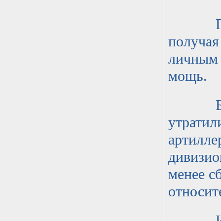
После 
получая
личным 
мощь.
Бронет
утратил
артилле
дивизио
менее с
относит
Из док