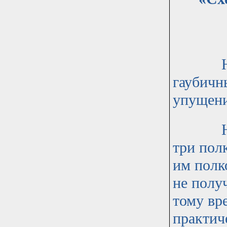
На схе
гаубичн
упущени
Нескол
три пол
им полк
не полу
тому вр
практич