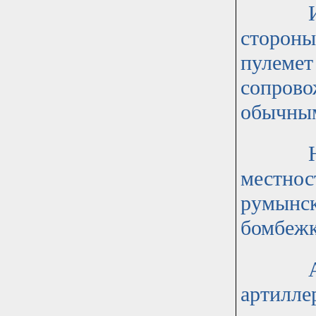
Их не 
стороны
пулемет
сопрово
обычным
Налицо
местнос
румынск
бомбежк
А вот 
артилле