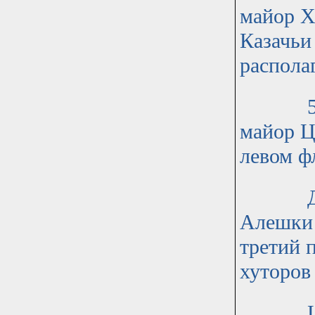
майор Х
Казачьи
распола
51 стр
майор Ц
левом ф
Два ст
Алешки 
третий 
хуторов
Штаб д