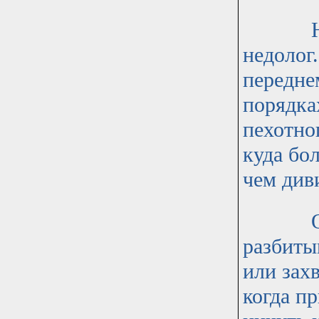
Надо с
недолог
передне
порядка
пехотно
куда бо
чем див
Обычна
разбиты
или зах
когда пр