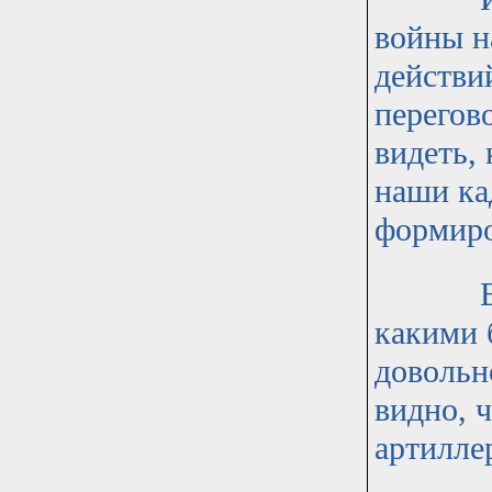
войны н
действи
перегов
видеть,
наши ка
формиро
В прот
какими 
довольн
видно, 
артилле