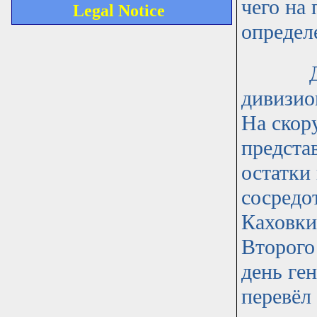
чего на
Legal Notice
определ
Для во
дивизио
На скор
предста
остатки 
сосредо
Каховки
Второго 
день ге
перевёл