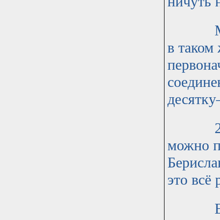
ничуть 
Мелкая
в таком
первона
соедине
десятку
296 сд
можно п
Берислав
это всё 
Если п