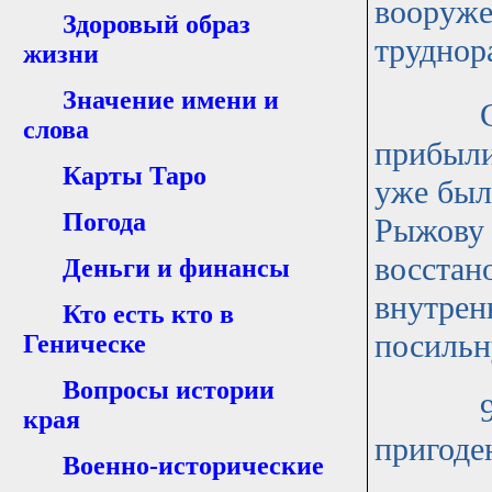
вооруже
Здоровый образ
труднор
жизни
Значение имени и
С одно
слова
прибыли
Карты Таро
уже был
Погода
Рыжову 
восстан
Деньги и финансы
внутрен
Кто есть кто в
посиль
Геническе
Вопросы истории
962 по
края
пригоден
Военно-исторические