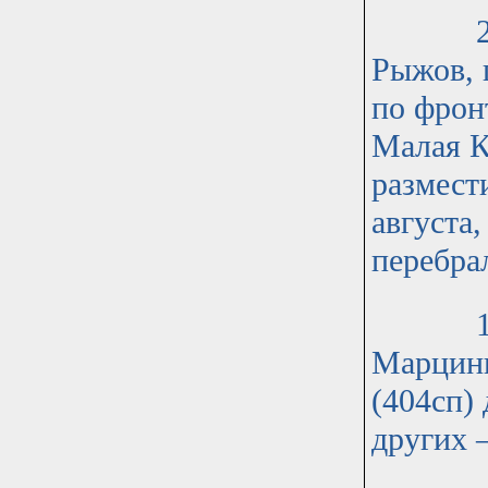
296 ст
Рыжов, 
по фрон
Малая К
размести
августа
перебра
176 сд
Марцинк
(404сп) 
других 