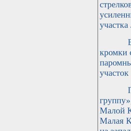
стрелко
усиленн
участка
Второй
кромки 
паромны
участок 
Первый
группу»,
Малой К
Малая К