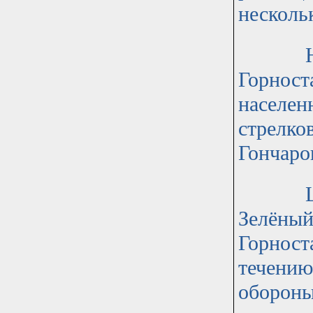
несколь
На кра
Горност
населен
стрелко
Гончаро
Штаб д
Зелёный
Горност
течению
обороны