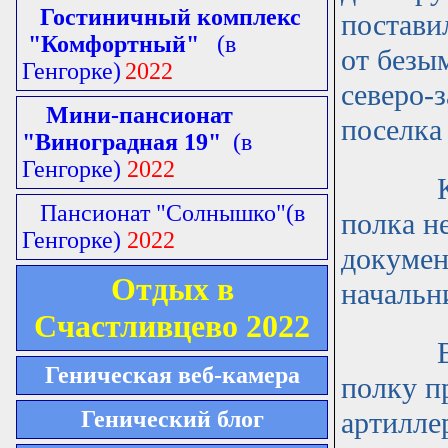
Гостиничный комплекс
постави
"Комфортный"
(в
от безым
Генгорке)
2022
северо-
Мини-пансионат
поселка
"Виноградная 19"
(в
Генгорке)
2022
Кто ис
Пансионат "Солнышко"
(в
полка н
Генгорке)
2022
докумен
Отдых в
начальн
Счастливцево 2022
В каче
Геническая веб-камера
полку п
Генический блог
артилле