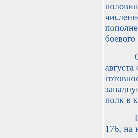
половин
численн
пополне
боевого
Оборон
августа
готовнос
западную
полк в к
В 9 ар
176, на 