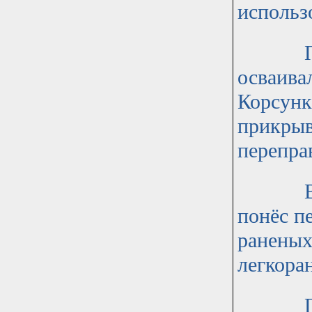
использ
По при
осваива
Корсунк
прикрыв
перепра
В боях
понёс п
раненых
легкора
После 