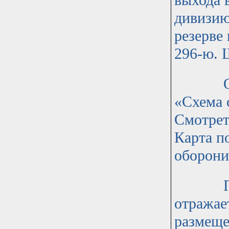
выхода 
дивизию
резерве
296-ю. 
Обрати
«Схема 
Смотрет
Карта п
оборони
При эт
отражае
размеще