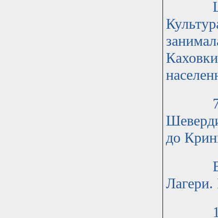
Штаб д
Культур
занимал
Каховки
населен
74 стр
Шеверди
до Крин
Второй
Лагери.
150 ст