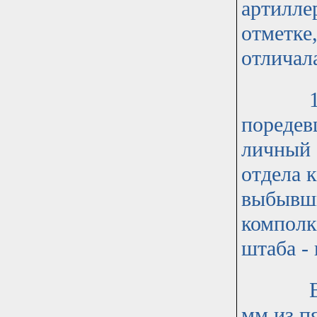
артилле
отметке,
отличала
183 ар
поредев
личный 
отдела 
выбывши
комполк
штаба -
В Бери
мм.из п