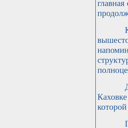
главная
продолж
Коман
вышесто
напомин
структу
полноце
Другое
Каховке 
которой
Правда