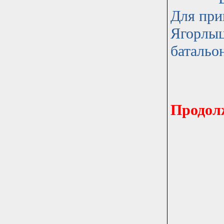
Для при
Ягорлыц
батальон
Продол