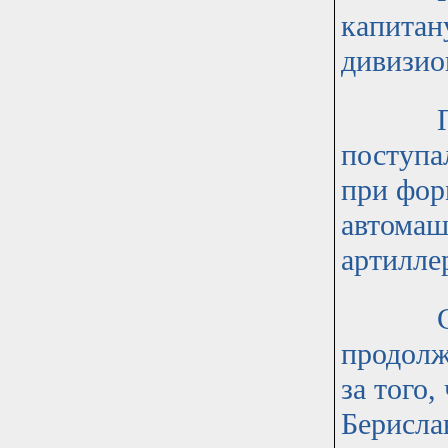
капитан
дивизио
Пока ш
поступал
при фор
автомаш
артиллер
Стало 
продолж
за того
Берисла