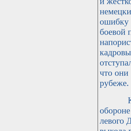
и жестк
немецки
ошибку 
боевой 
напорис
кадровы
отступа
что они
рубеже.
Команд
обороне
левого 