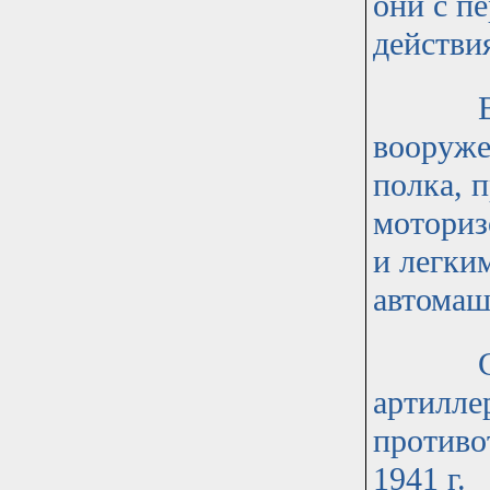
они с п
действи
Все он
вооруже
полка, 
моториз
и легки
автомаш
Стрелк
артилле
противо
1941 г.