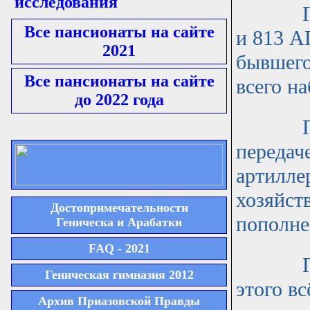
исследования
Переве
Все пансионаты на сайте
и 813 А
2021
бывшего
Все пансионаты на сайте
всего на
до 2022 года
Посиль
передач
артилле
хозяйст
Достопримечательности
пополне
Геническа и Арабатки
FAQ - 2021
Полк в
Геническая гимназия 2012
этого в
Архив Приазовской Правды