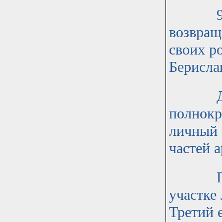
966 ст
возвращ
своих ро
Берисла
Для то
полнокр
личный 
частей 
После 
участке
Третий е