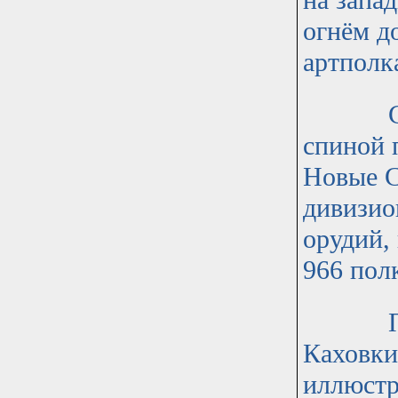
на запа
огнём д
артполк
Слабов
спиной 
Новые С
дивизио
орудий,
966 пол
Постро
Каховки 
иллюстр