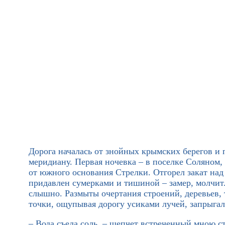
Дорога началась от знойных крымских берегов и 
меридиану. Первая ночевка – в поселке Соляном,
от южного основания Стрелки. Отгорел закат на
придавлен сумерками и тишиной – замер, молчит. 
слышно. Размыты очертания строений, деревьев, 
точки, ощупывая дорогу усиками лучей, запрыгал
– Вода съела соль, – шепчет встреченный мною ст