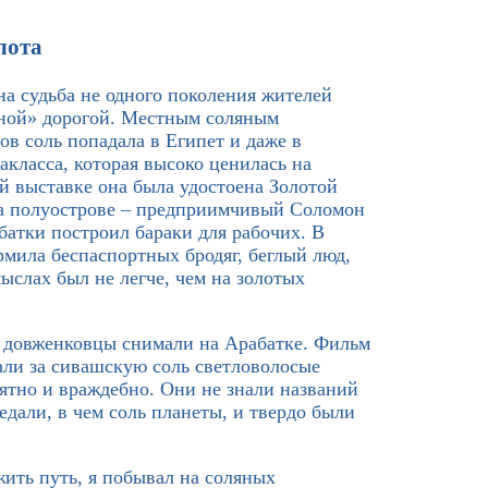
лота
ана судьба не одного поколения жителей
яной» дорогой. Местным соляным
в соль попадала в Египет и даже в
класса, которая высоко ценилась на
й выставке она была удостоена Золотой
на полуострове – предприимчивый Соломон
атки построил бараки для рабочих. В
рмила беспаспортных бродяг, беглый люд,
ыслах был не легче, чем на золотых
й довженковцы снимали на Арабатке. Фильм
рали за сивашскую соль светловолосые
нятно и враждебно. Они не знали названий
едали, в чем соль планеты, и твердо были
жить путь, я побывал на соляных