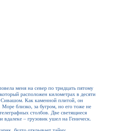
повела меня на север по тридцать пятому
 который расположен километрах в десяти
д Сивашом. Как каменной плитой, он
Море близко, за бугром, но его тоже не
телеграфных столбов. Две светящиеся
и вдалеке – грузовик ушел на Геническ.
арик, будто открывает тайну.