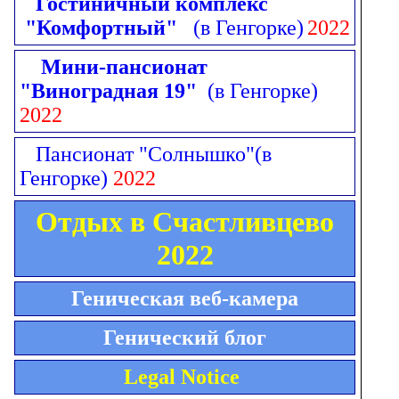
Гостиничный комплекс
"Комфортный"
(в Генгорке)
2022
Мини-пансионат
"Виноградная 19"
(в Генгорке)
2022
Пансионат "Солнышко"
(в
Генгорке)
2022
Отдых в Счастливцево
2022
Геническая веб-камера
Генический блог
Legal Notice