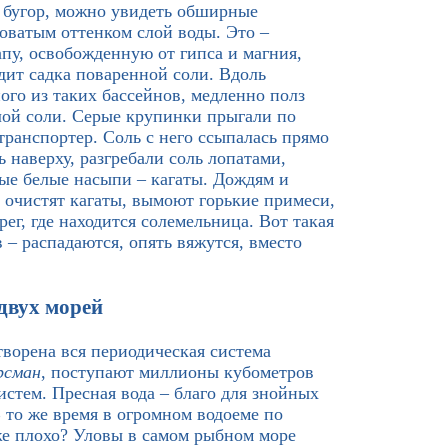
 бугор, можно увидеть обширные
оватым оттенком слой воды. Это –
пу, освобожденную от гипса и магния,
дит садка поваренной соли. Вдоль
ого из таких бассейнов, медленно полз
ой соли. Серые крупинки прыгали по
транспортер. Соль с него ссыпалась прямо
ь наверху, разгребали соль лопатами,
ые белые насыпи – кагаты. Дождям и
 очистят кагаты, вымоют горькие примеси,
рег, где находится солемельница. Вот такая
 – распадаются, опять вяжутся, вместо
двух морей
творена вся периодическая система
рсман
, поступают миллионы кубометров
стем. Пресная вода – благо для знойных
 то же время в огромном водоеме по
же плохо? Уловы в самом рыбном море