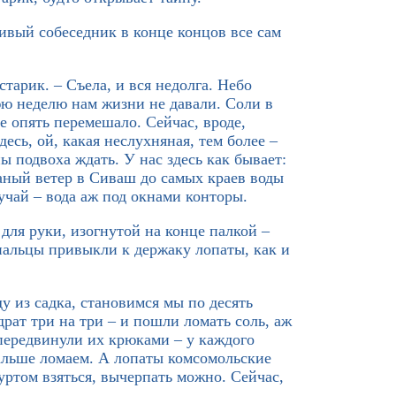
ливый собеседник в конце концов все сам
старик. – Съела, и вся недолга. Небо
ю неделю нам жизни не давали. Соли в
се опять перемешало. Сейчас, вроде,
есь, ой, какая неслухняная, тем более –
ы подвоха ждать. У нас здесь как бывает:
оганый ветер в Сиваш до самых краев воды
лучай – вода аж под окнами конторы.
для руки, изогнутой на конце палкой –
пальцы привыкли к держаку лопаты, как и
у из садка, становимся мы по десять
драт три на три – и пошли ломать соль, аж
передвинули их крюками – у каждого
дальше ломаем. А лопаты комсомольские
уртом взяться, вычерпать можно. Сейчас,