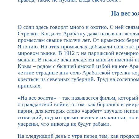
На вес зо
О соли здесь говорят много и охотно. С ней связ
Стрелки. Когда-то Арабатку даже называли «сол
промыслам свыше тысячи лет. От крымских берего
Японию. На этих промыслах добывали соль экстра
мировом рынке. В 1912 г. на парижской всемирно
медали. В начале века владелец многих имений 
Крым – рядом с бывшей ямской избой на юге Араб
летние страдные дни соль Арабатской стрелки ко
крестьян из северных губерний. Труд на солепром
приисках.
«На вес золота» – так называется фильм, которы
о гражданской войне, о том, как боролись и уми
парни, для которых слово «арабат» звучало непо
созвездий, под которыми звенели их клинки, но в
уверены, что никогда не будут рабами.
На следующий день с утра перед тем, как продол