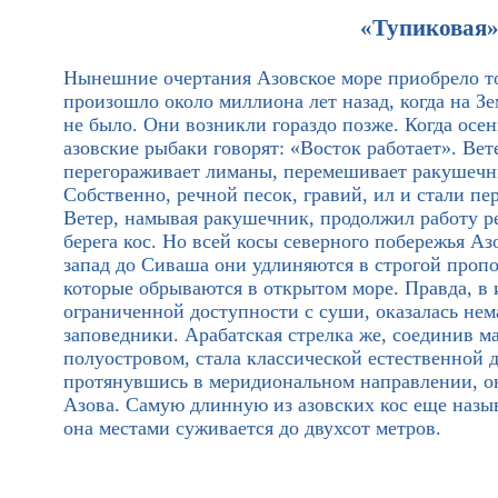
«Тупиковая»
Нынешние очертания Азовское море приобрело то
произошло около миллиона лет назад, когда на Зе
не было. Они возникли гораздо позже. Когда осен
азовские рыбаки говорят: «Восток работает». Вет
перегораживает лиманы, перемешивает ракушечни
Собственно, речной песок, гравий, ил и стали п
Ветер, намывая ракушечник, продолжил работу р
берега кос. Но всей косы северного побережья Азо
запад до Сиваша они удлиняются в строгой пропо
которые обрываются в открытом море. Правда, в и
ограниченной доступности с суши, оказалась нема
заповедники. Арабатская стрелка же, соединив 
полуостровом, стала классической естественной д
протянувшись в меридиональном направлении, он
Азова. Самую длинную из азовских кос еще назы
она местами суживается до двухсот метров.