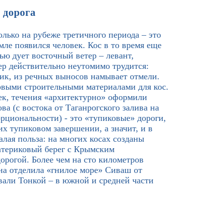
 дорога
лько на рубеже третичного периода – это
мле появился человек. Кос в то время еще
ью дует восточный ветер – левант,
ер действительно неутомимо трудится:
к, из речных выносов намывает отмели.
ервыми строительными материалами для кос.
ек, течения «архитектурно» оформили
ва (с востока от Таганрогского залива на
рциональности) - это «тупиковые» дороги,
х тупиковом завершении, а значит, и в
лая польза: на многих косах созданы
материковый берег с Крымским
орогой. Более чем на сто километров
а отделила «гнилое море» Сиваш от
вали Тонкой – в южной и средней части