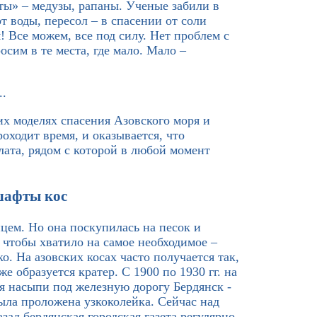
ты» – медузы, рапаны. Ученые забили в
т воды, пересол – в спасении от соли
 Все можем, все под силу. Нет проблем с
осим в те места, где мало. Мало –
..
их моделях спасения Азовского моря и
оходит время, и оказывается, что
лата, рядом с которой в любой момент
шафты кос
цем. Но она поскупилась на песок и
 чтобы хватило на самое необходимое –
о. На азовских косах часто получается так,
е образуется кратер. С 1900 по 1930 гг. на
я насыпи под железную дорогу Бердянск -
ыла проложена узкоколейка. Сейчас над
зад бердянская городская газета регулярно