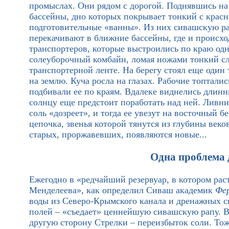
промыслах. Они рядом с дорогой. Поднявшись на
бассейны, дно которых покрывает тонкий с красн
подготовительные «ванны». Из них сивашскую ра
перекачивают в ближние бассейны, где и происхо
транспортеров, которые выстроились по краю одн
солеуборочный комбайн, ломая ножами тонкий сл
транспортерной ленте. На берегу стоял еще один 
на землю. Куча росла на глазах. Рабочие топталис
подбивали ее по краям. Вдалеке виднелись длинн
солнцу еще предстоит поработать над ней. Ливни
соль «дозреет», и тогда ее увезут на восточный бе
цепочка, звенья которой тянутся из глубины веков
старых, проржавевших, появляются новые...
Одна проблема 
Ежегодно в «редчайший резервуар, в котором рас
Менделеева», как определил Сиваш академик
Фе
воды из Северо-Крымского канала и дренажных си
полей – «съедает» ценнейшую сивашскую рапу. В
другую сторону Стрелки – переизбыток соли. То