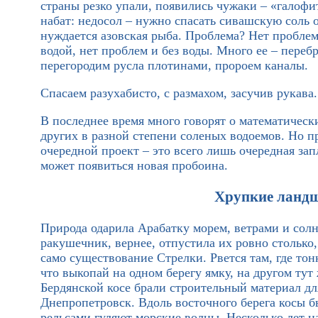
страны резко упали, появились чужаки – «галофи
набат: недосол – нужно спасать сивашскую соль о
нуждается азовская рыба. Проблема? Нет проблем!
водой, нет проблем и без воды. Много ее – перебр
перегородим русла плотинами, пророем каналы.
Спасаем разухабисто, с размахом, засучив рукава.
В последнее время много говорят о математическ
других в разной степени соленых водоемов. Но пр
очередной проект – это всего лишь очередная зап
может появиться новая пробоина.
Хрупкие ланд
Природа одарила Арабатку морем, ветрами и солн
ракушечник, вернее, отпустила их ровно столько,
само существование Стрелки. Рвется там, где тонк
что выкопай на одном берегу ямку, на другом тут ж
Бердянской косе брали строительный материал дл
Днепропетровск. Вдоль восточного берега косы б
рельсами гуляют морские волны. Несколько лет на