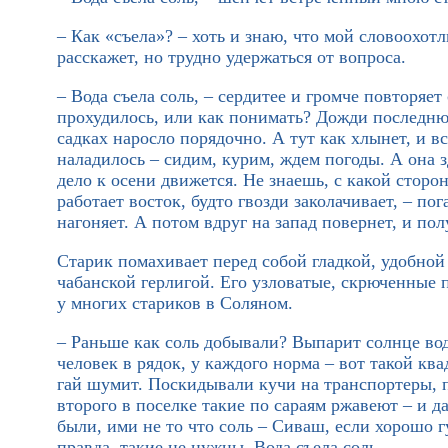
– Как «съела»? – хоть и знаю, что мой словоохот
расскажет, но трудно удержаться от вопроса.
– Вода съела соль, – сердитее и громче повторяет 
прохудилось, или как понимать? Дожди последню
садках наросло порядочно. А тут как хлынет, и в
наладилось – сидим, курим, ждем погоды. А она зд
дело к осени движется. Не знаешь, с какой сторон
работает восток, будто гвозди заколачивает, – п
нагоняет. А потом вдруг на запад повернет, и по
Старик помахивает перед собой гладкой, удобной 
чабанской герлигой. Его узловатые, скрюченные 
у многих стариков в Соляном.
– Раньше как соль добывали? Выпарит солнце вод
человек в рядок, у каждого норма – вот такой ква
гай шумит. Поскидывали кучи на транспортеры, 
второго в поселке такие по сараям ржавеют – и 
были, ими не то что соль – Сиваш, если хорошо г
правда, такие не нужны. Вода съела соль...