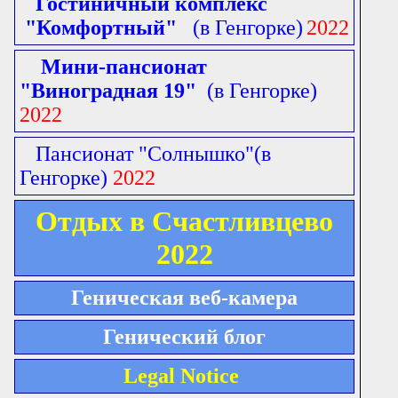
Гостиничный комплекс
"Комфортный"
(в Генгорке)
2022
Мини-пансионат
"Виноградная 19"
(в Генгорке)
2022
Пансионат "Солнышко"
(в
Генгорке)
2022
Отдых в Счастливцево
2022
Геническая веб-камера
Генический блог
Legal Notice