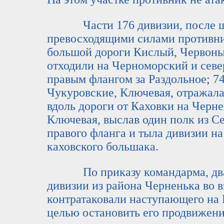
Части 176 дивизии, после шт
превосходящими силами противни
большой дороги Кислый, Червоны
отходили на Черноморский и север
правым флангом за Раздольное; 74
Чукуровские, Ключевая, отражала
вдоль дороги от Каховки на Черне
Ключевая, выслав один полк из С
правого фланга и тыла дивизии на
каховского большака.
По приказу командарма, два п
дивизии из района Черненька во в
контратаковали наступающего на 
целью остановить его продвижен