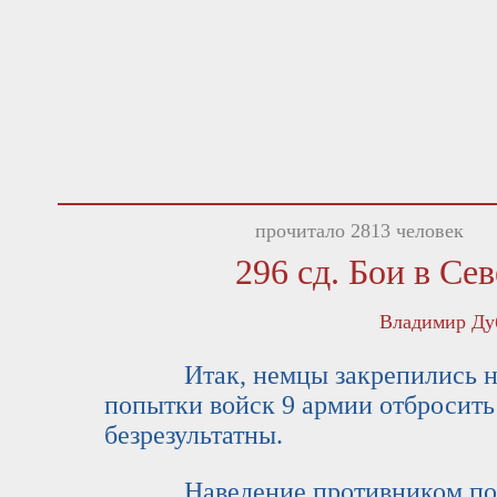
прочитало 2813 человек
296 сд. Бои в Се
Владимир Ду
Итак, немцы закрепились на К
попытки войск 9 армии отбросить
безрезультатны.
Наведение противником понто