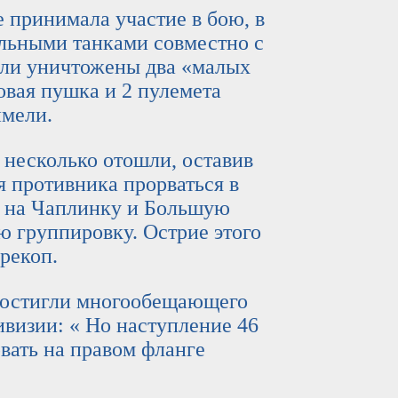
инимала участие в бою, в
ельными танками совместно с
были уничтожены два «малых
овая пушка и 2 пулемета
имели.
сколько отошли, оставив
 противника прорваться в
 на Чаплинку и Большую
ю группировку. Острие этого
рекоп.
стигли многообещающего
ивизии: « Но наступление 46
вать на правом фланге