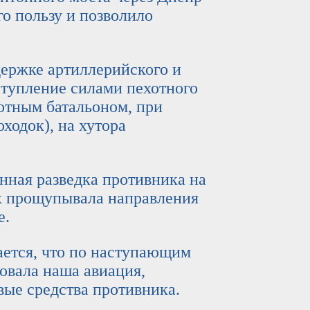
о пользу и позволило
ржке артиллерийского и
тупление силами пехотного
хотным батальоном, при
ходок), на хутора
я разведка противника на
х прощупывала направления
е.
ся, что по наступающим
овала наша авиация,
вые средства противника.