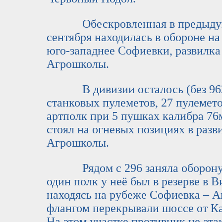
Обескровленная в предыдущих
сентября находилась в обороне на 
юго-западнее Софиевки, развилка 
Агрошколы.
В дивизии осталось (без 962 
станковых пулеметов, 27 пулемето
артполк при 5 пушках калибра 76м
стоял на огневых позициях в разв
Агрошколы.
Рядом с 296 заняла оборону д
один полк у неё был в резерве в 
находясь на рубеже Софиевка – А
флангом перекрывали шоссе от К
На этом участке противник не ата