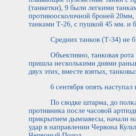
(танкетки), 9 были легкими танка
противоосколочной броней 20мм, 
танками Т-26, с пушкой 45 мм. и 
Средних танков (Т-34) не бы
Объективно, танковая рота из 
пришла несколькими днями раньше
двух этих, вместе взятых, танковы
6 сентября опять наступал п
По сводке штарма, до полка 
противника после часовой артподг
прикрытием дымзавесы, начали на
удар в направлении Червона Куль
Червоный Подол.