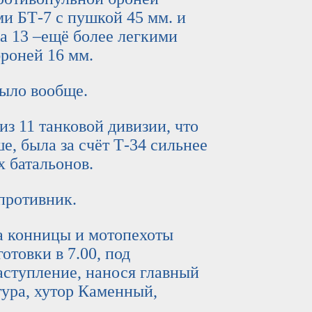
ми БТ-7 с пушкой 45 мм. и
а 13 –ещё более легкими
броней 16 мм.
ло вообще.
11 танковой дивизии, что
, была за счёт Т-34 сильнее
х батальонов.
ротивник.
конницы и мотопехоты
отовки в 7.00, под
ступление, нанося главный
тура, хутор Каменный,