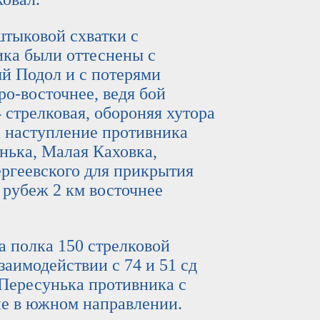
ыковой схватки с
ка были оттеснены с
й Подол и с потерями
о-восточнее, ведя бой
 стрелковая, обороняя хутора
 наступление противника
нька, Малая Каховка,
ергеевского для прикрытия
 рубеж 2 км восточнее
олка 150 стрелковой
заимодействии с 74 и 51 сд
Пересунька противника с
ие в южном направлении.