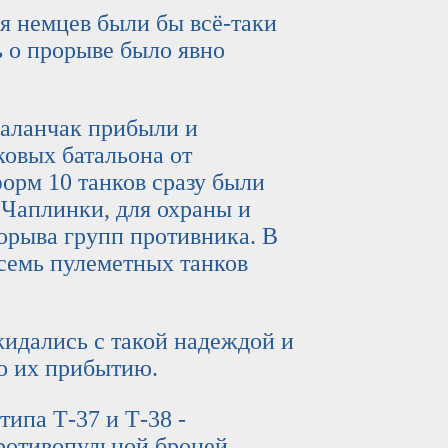
немцев были бы всё-таки
ь о прорыве было явно
ланчак прибыли и
ковых батальона от
орм 10 танков сразу были
Чаплинки, для охраны и
орыва групп противника. В
 семь пулеметных танков
ались с такой надеждой и
о их прибытию.
па Т-37 и Т-38 -
ротивопульной броней