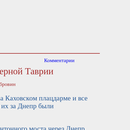
Комментарии
верной Таврии
бровин
аховском плацдарме и все
 их за Днепр были
нного моста через Днепр