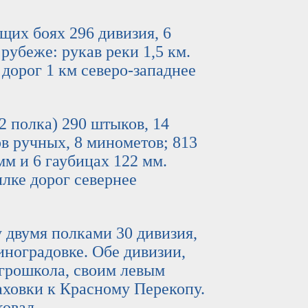
 боях 296 дивизия, 6
рубеже: рукав реки 1,5 км.
дорог 1 км северо-западнее
полка) 290 штыков, 14
в ручных, 8 минометов; 813
м и 6 гаубицах 122 мм.
илке дорог севернее
вумя полками 30 дивизия,
Виноградовке. Обе дивизии,
грошкола, своим левым
аховки к Красному Перекопу.
ковал.