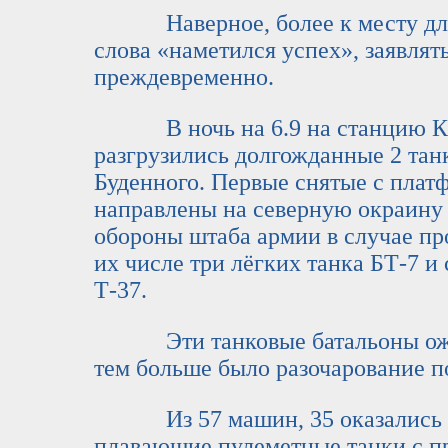
Наверное, более к месту для 
слова «наметился успех», заявлят
преждевременно.
В ночь на 6.9 на станцию Ка
разгрузились долгожданные 2 тан
Буденного. Первые снятые с платф
направлены на северную окраину 
обороны штаба армии в случае пр
их числе три лёгких танка БТ-7 и
Т-37.
Эти танковые батальоны ожид
тем больше было разочарование п
Из 57 машин, 35 оказались ти
плавающие пулеметные танки с п