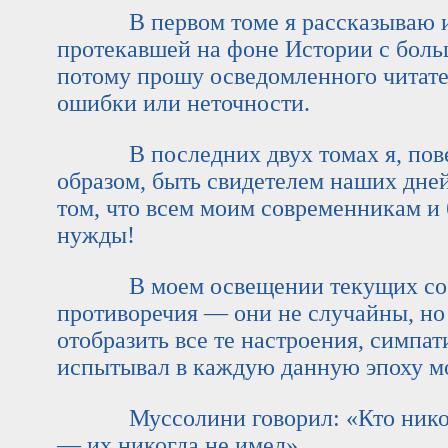
В первом томе я рассказываю ис
протекавшей на фоне Истории с больш
потому прошу осведомленного читате
ошибки или неточности.
В последних двух томах я, повест
образом, быть свидетелем наших дней
том, что всем моим современникам и 
нужды!
В моем освещении текущих событ
противоречия — они не случайны, но
отобразить все те настроения, симпат
испытывал в каждую данную эпоху м
Муссолини говорил: «Кто никогд
— их никогда не имел».