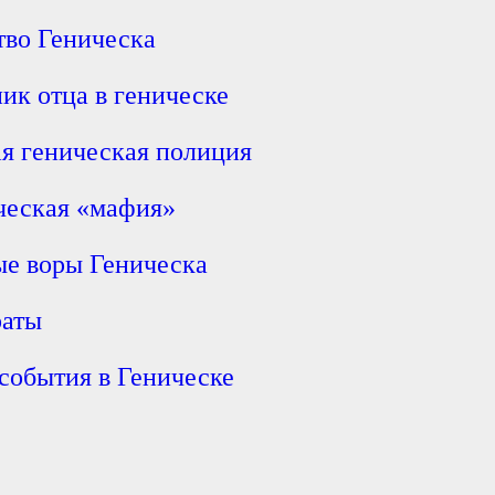
во Геническа
ик отца в геническе
ая геническая полиция
ческая «мафия»
ые воры Геническа
раты
события в Геническе