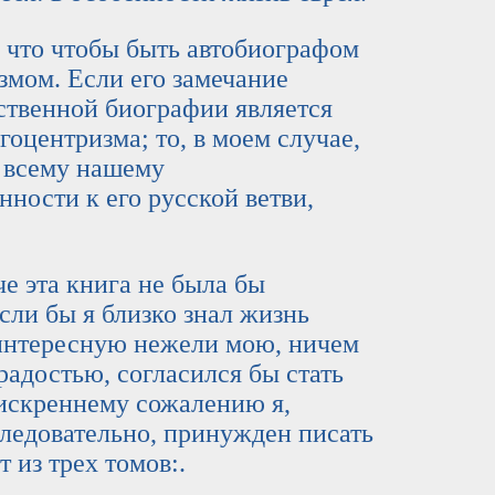
о чтобы быть автобиографом
змом. Если его замечание
ственной биографии является
оцентризма; то, в моем случае,
о всему нашему
нности к его русской ветви,
эта книга не была бы
если бы я близко знал жизнь
е интересную нежели мою, ничем
радостью, согласился бы стать
искреннему сожалению я,
 следовательно, принужден писать
 из трех томов:.