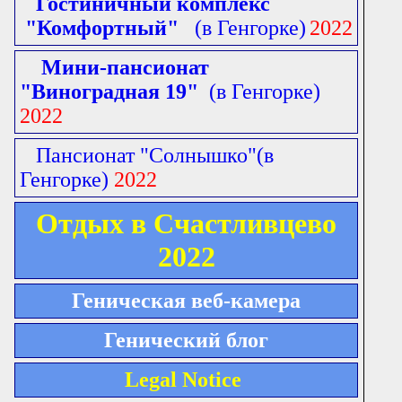
Гостиничный комплекс
"Комфортный"
(в Генгорке)
2022
Мини-пансионат
"Виноградная 19"
(в Генгорке)
2022
Пансионат "Солнышко"
(в
Генгорке)
2022
Отдых в Счастливцево
2022
Геническая веб-камера
Генический блог
Legal Notice