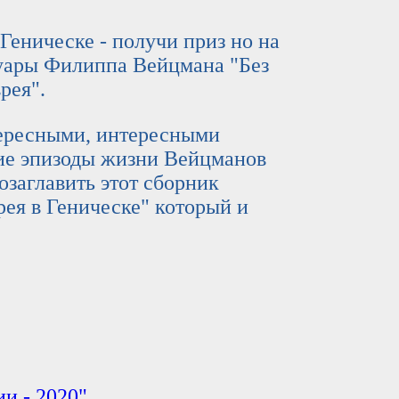
ическе - получи приз но на
уары Филиппа Вейцмана "Без
рея".
есными, интересными
ие эпизоды жизни Вейцманов
заглавить этот сборник
ея в Геническе" который и
и - 2020"