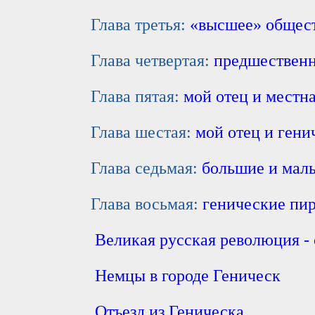
Глава третья:
«высшее» общест
Глава четвертая:
предшественн
Глава пятая:
мой отец и местн
Глава шестая:
мой отец и гени
Глава седьмая:
большие и мал
Глава восьмая:
генические пи
Великая русская революция - 
Немцы в городе Геническ
Отъезд из Геническа