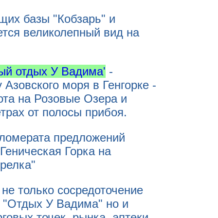
щих базы "Кобзарь" и
тся великолепный вид на
ый отдых У Вадима'
-
 Азовского моря в Генгорке -
ота на Розовые Озера и
етрах от полосы прибоя.
гломерата предложений
 Геническая Горка на
релка"
 не только сосредоточение
 "Отдых У Вадима" но и
говых точек, рынка, аптеки,