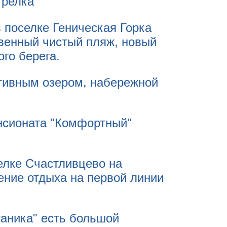
трелка"
в поселке Геническая Горка
твенный чистый пляж, новый
го берега.
тивным озером, набережной
ансионата "Комфортный"
елке Счастливцево на
ение отдыха на первой линии
таника" есть большой