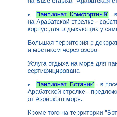
на Базе отдыха "Арабатская с
Пансионат 'Комфортный'
- 
на Арабатской стрелке - собс
корпус для отдыхающих у само
Большая территория с декора
и мостиком через озеро.
Услуга отдыха на море для п
сертифицирована
Пансионат 'Ботаник'
- в пос
Арабатской стрелке - предлож
от Азовского моря.
Кроме того на территории "Бо