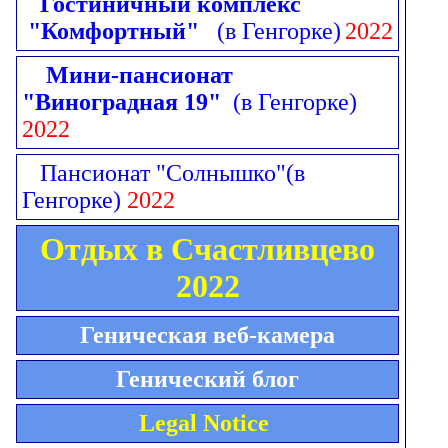
Гостиничный комплекс
"Комфортный"
(в Генгорке)
2022
Мини-пансионат
"Виноградная 19"
(в Генгорке)
2022
Пансионат "Солнышко"
(в
Генгорке)
2022
Отдых в Счастливцево
2022
Геническая веб-камера
Генический блог
Legal Notice