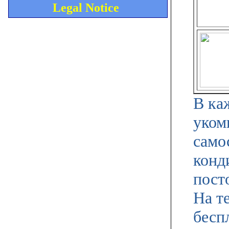
Legal Notice
В ка
уком
само
конд
пост
На т
бесп