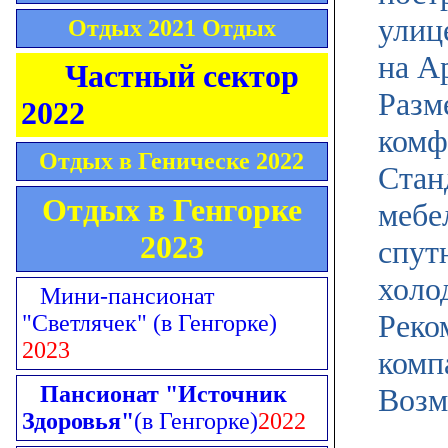
улиц
Отдых 2021 Отдых
на А
Частный сектор
Разм
2022
комф
Отдых в Геническе 2022
Стан
Отдых в Генгорке
мебе
2023
спут
холо
Мини-пансионат
Реко
"Светлячек"
(в Генгорке)
2023
комп
Пансионат "Источник
Возм
Здоровья"
(в Генгорке)
2022