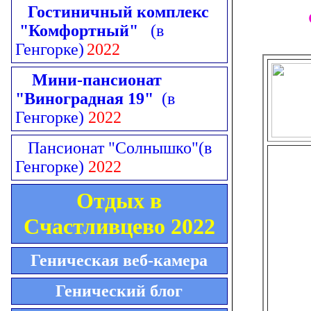
Гостиничный комплекс
"Комфортный"
(в
Генгорке)
2022
Мини-пансионат
"Виноградная 19"
(в
Генгорке)
2022
Пансионат "Солнышко"
(в
Генгорке)
2022
Отдых в
Счастливцево 2022
Геническая веб-камера
Генический блог