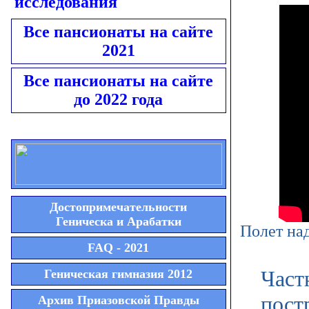
исследования
Все пансионаты на сайте
2021
Все пансионаты на сайте
до 2022 года
Достопримечательности
Геническа и Арабатки
Полет на
FAQ - 2021
Част
Геническая гимназия 2012
пост
Архив Приазовской Правды