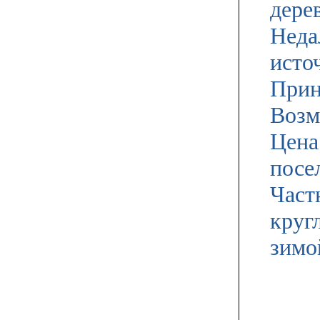
дере
Неда
источ
Прин
Возм
Цена
посе
Част
круг
зимо