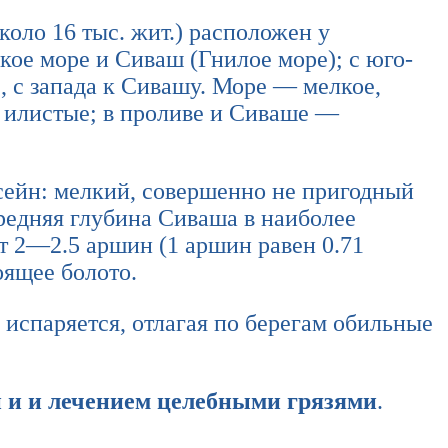
коло 16 тыс. жит.) расположен у
ое море и Сиваш (Гнилое море); с юго-
, с запада к Сивашу. Море — мелкое,
 илистые; в проливе и Сиваше —
сейн: мелкий, совершенно не пригодный
средняя глубина Сиваша в наиболее
ет 2—2.5 аршин (1 аршин равен 0.71
оящее болото.
 испаряется, отлагая по берегам обильные
 и и лечением целебными грязями
.