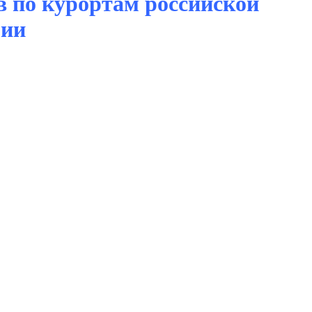
ов по курортам российской
рии