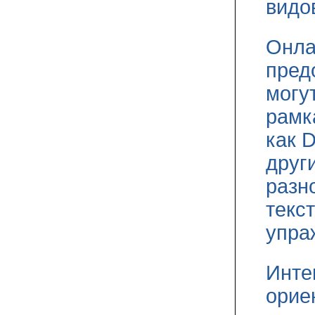
видо
Онла
пред
могу
рамк
как D
друг
разн
текс
упра
Инте
орие