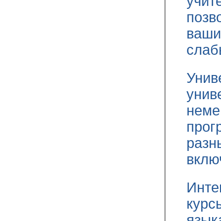
учит
позв
ваши
слаб
Унив
унив
неме
прог
разн
вклю
Инте
курс
язык