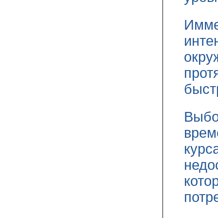
Имме
инте
окру
прот
быст
Выбо
врем
курс
недо
кото
потр