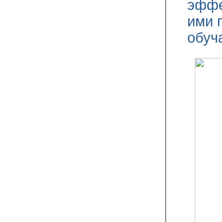
эффе
ими 
обуч