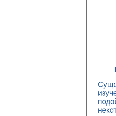
Суще
изуч
подо
неко