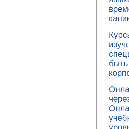
врем
кани
Курс
изуч
спец
быть
корп
Онла
чере
Онла
учеб
уров