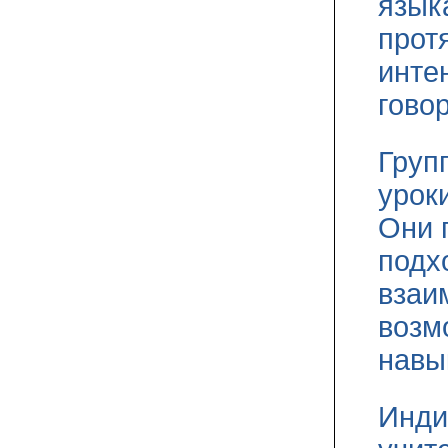
язык
прот
инте
гово
Груп
урок
Они 
подх
взаи
возм
навы
Инди