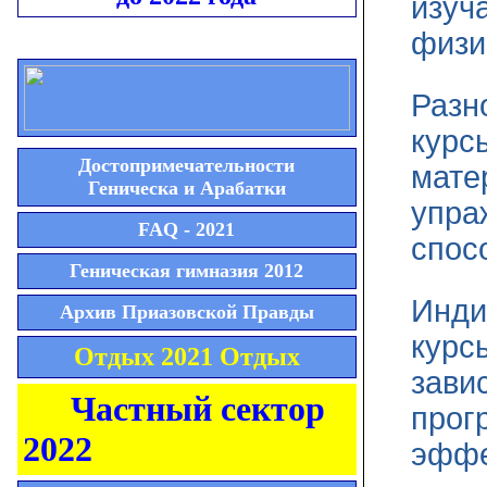
изуч
физи
Разн
курс
Достопримечательности
мате
Геническа и Арабатки
упра
FAQ - 2021
спос
Геническая гимназия 2012
Инди
Архив Приазовской Правды
курс
Отдых 2021 Отдых
зави
Частный сектор
прог
2022
эффе