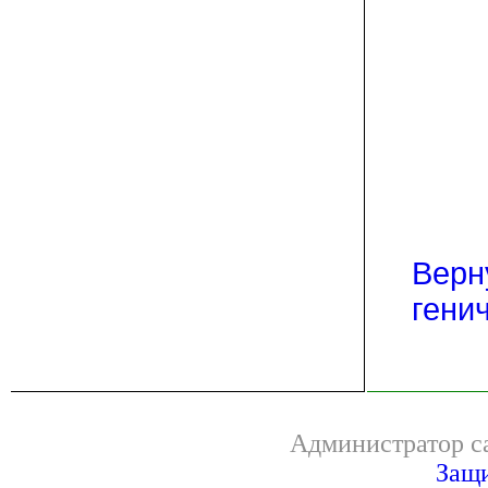
Верн
гени
Администратор са
Защи