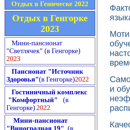
Отдых в Геническе 2022
Факт
Отдых в Генгорке
язык
2023
Моти
обуч
Мини-пансионат
"Светлячек"
(в Генгорке)
наст
2023
врем
Пансионат "Источник
Само
Здоровья"
(в Генгорке)
2022
и об
Гостиничный комплекс
неэф
"Комфортный"
(в
расп
Генгорке)
2022
Мини-пансионат
Каче
"Виноградная 19"
(в