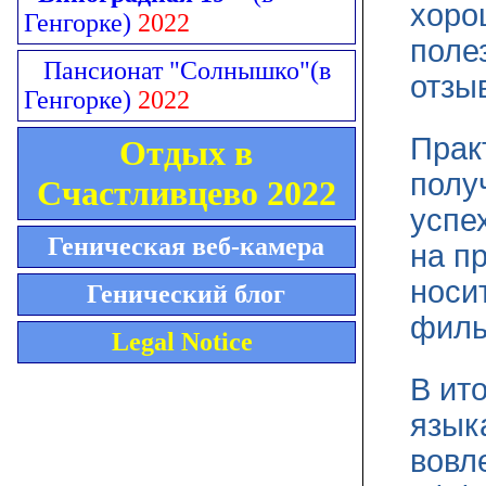
хоро
Генгорке)
2022
поле
Пансионат "Солнышко"
(в
отзы
Генгорке)
2022
Прак
Отдых в
полу
Счастливцево 2022
успе
Геническая веб-камера
на п
носи
Генический блог
филь
Legal Notice
В ит
язык
вовл