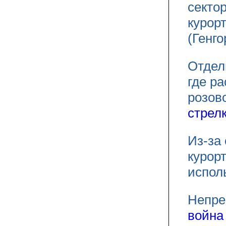
секто
курор
(Генг
Отдел
где р
розов
стрел
Из-за
курор
исполь
Непр
война