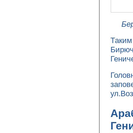
Бе
Таким
Бирюч
Гениче
Голов
запов
ул.Во
Ара
Ген