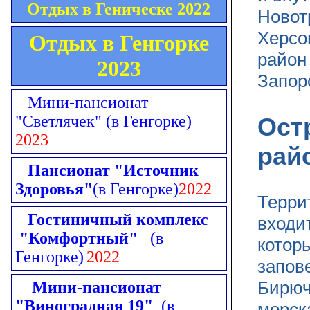
Отдых в Геническе 2022
Новот
Херсо
Отдых в Генгорке
район
2023
Запор
Мини-пансионат
"Светлячек"
(в Генгорке)
Ост
2023
рай
Пансионат "Источник
Здоровья"
(в Генгорке)
2022
Терри
Гостиничный комплекс
входи
"Комфортный"
(в
котор
Генгорке)
2022
запов
Бирюч
Мини-пансионат
"Виноградная 19"
(в
морск