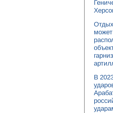
Генич
Херсо
Отдых
может
распо
объек
гарни
артил
В 202
ударо
Араба
росси
удара