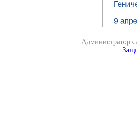
Генич
9 апр
Администратор са
Защи