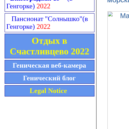
Генгорке)
2022
Пансионат "Солнышко"
(в
Генгорке)
2022
Отдых в
Счастливцево 2022
Геническая веб-камера
Генический блог
Legal Notice