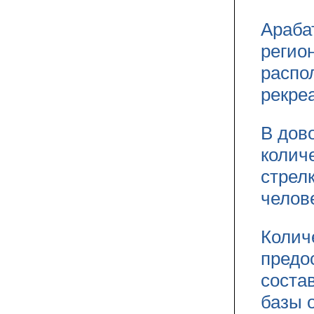
Араба
регио
распо
рекре
В дов
колич
стрел
челов
Колич
предо
соста
базы 