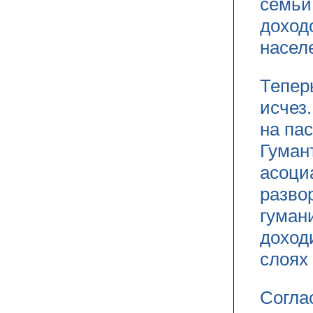
семьи
доход
насел
Тепер
исчез
на па
Гуман
асоци
разво
гуман
доход
слоях
Согла