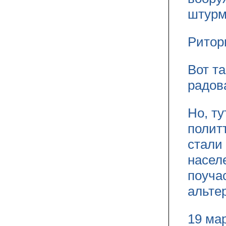
штурм
Ритор
Вот т
радов
Но, т
полит
стали
насел
поуча
альте
19 ма