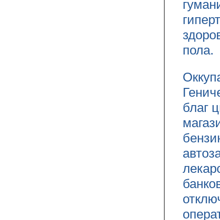
гуман
гипер
здоро
пола.
Оккуп
Генич
благ 
магаз
бензи
автоз
лекар
банко
отклю
операт