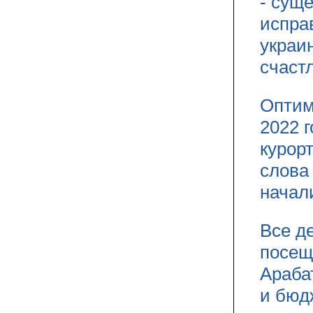
- сущ
испра
украи
счаст
Оптим
2022 
курорт
слова
начал
Все д
посещ
Араба
и бюд