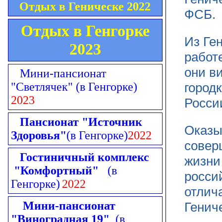
Отдых в Геническе 2022
ФСБ.
Отдых в Генгорке
Из Ген
2023
работ
они в
Мини-пансионат
город
"Светлячек"
(в Генгорке)
2023
Росси
Пансионат "Источник
Оказы
Здоровья"
(в Генгорке)
2022
совер
Гостиничный комплекс
жизни
"Комфортный"
(в
росси
Генгорке)
2022
отлич
Мини-пансионат
Генич
"Виноградная 19"
(в