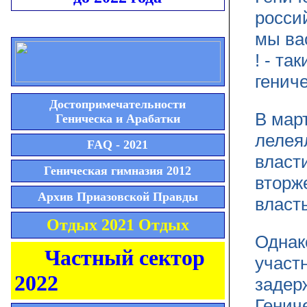
росси
мы ва
! - т
генич
Достопримечательности
В мар
Геническа и Арабатки
лелея
FAQ - 2021
власт
Геническая гимназия 2012
вторж
Архив Приазовской Правды
власть
Отдых 2021 Отдых
Однак
Частный сектор
участ
2022
задер
Генич