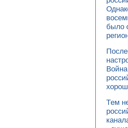
Однак
восем
было 
регио
После
настр
Война
росси
хорош
Тем н
росси
канал