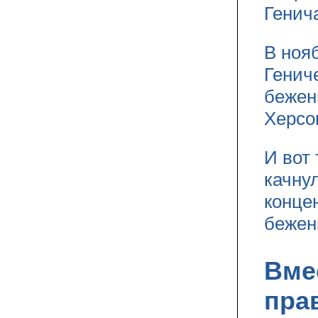
Генич
В ноя
Генич
бежен
Херсо
И вот
качнул
конце
бежен
Вме
пра