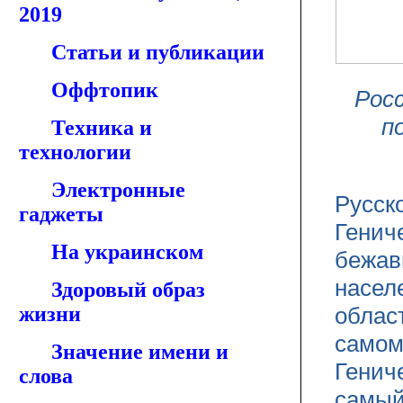
2019
Статьи и публикации
Оффтопик
Рос
п
Техника и
технологии
Электронные
Русск
гаджеты
Генич
На украинском
бежав
насел
Здоровый образ
жизни
облас
самом
Значение имени и
Генич
слова
самый