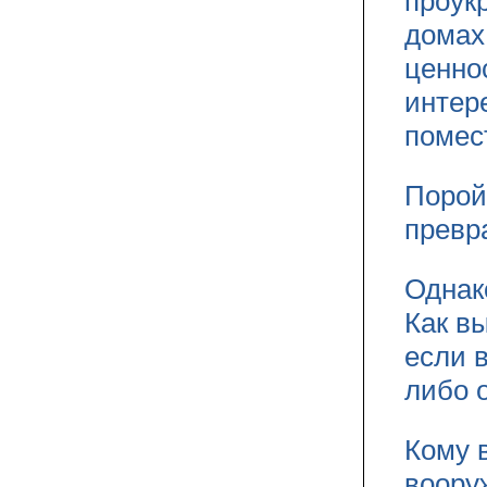
проук
домах
ценно
интер
помес
Порой
превр
Однак
Как в
если в
либо 
Кому 
воору