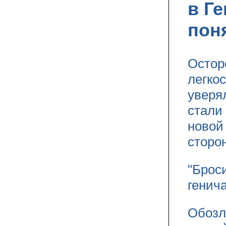
в Г
пон
Остор
легко
уверя
стали
новой
сторо
"Броси
генич
Обозл