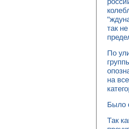
росси
колеб
"ждун
так н
преде
По ул
групп
опозн
на вс
катего
Было 
Так ка