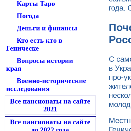
Карты Таро
года. 
Погода
Поч
Деньги и финансы
Рос
Кто есть кто в
Геническе
С сам
Вопросы истории
в Укр
края
про-у
Военно-исторические
жител
исследования
неско
Все пансионаты на сайте
молод
2021
Местн
Все пансионаты на сайте
Генич
до 2022 года