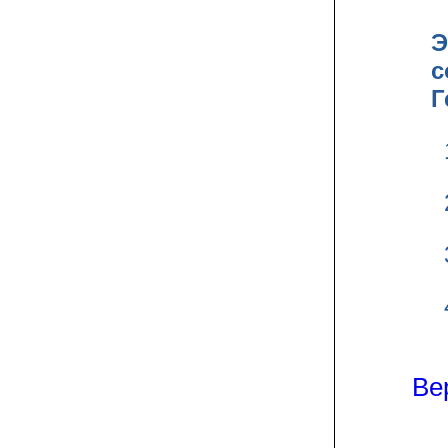
Э
с
Г
Ве