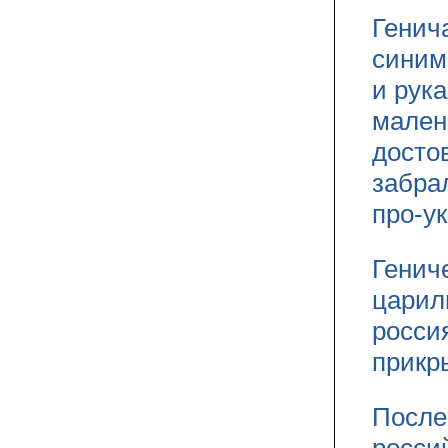
Генич
синим
и рук
малень
досто
забра
про-у
Генич
царил
росси
прикр
После
росси