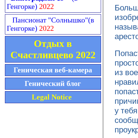
Генгорке)
2022
Больш
изобре
Пансионат "Солнышко"
(в
назыв
Генгорке)
2022
арест
Отдых в
Попас
Счастливцево 2022
просто
Геническая веб-камера
из во
нрави
Генический блог
попас
Legal Notice
причи
у теб
сообщ
проук