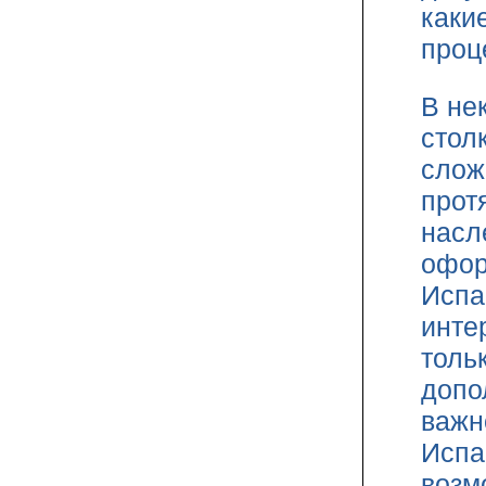
каки
проц
В не
стол
слож
прот
насл
офор
Испа
инте
толь
допо
важн
Испа
возм