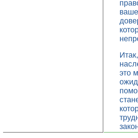
прав
ваше
дове
кото
непр
Итак
насл
это 
ожид
помо
стан
кото
труд
зако