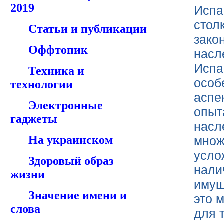
2019
Испа
стол
Статьи и публикации
зако
Оффтопик
насл
Испа
Техника и
особ
технологии
аспе
Электронные
опыт
гаджеты
насл
На украинском
множ
усло
Здоровый образ
нали
жизни
имущ
Значение имени и
это 
слова
для 