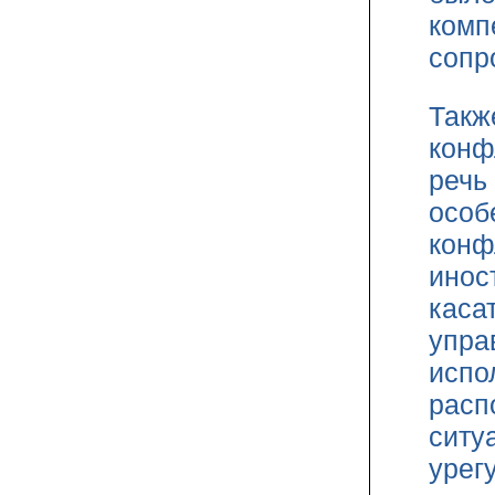
комп
сопр
Такж
конф
речь
особ
конф
инос
каса
упра
испо
расп
ситу
урег