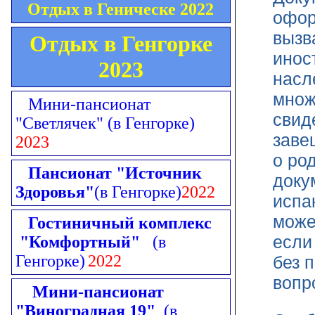
Отдых в Геническе 2022
офор
вызв
Отдых в Генгорке
инос
2023
насл
множ
Мини-пансионат
свид
"Светлячек"
(в Генгорке)
заве
2023
о ро
Пансионат "Источник
доку
Здоровья"
(в Генгорке)
2022
испа
може
Гостиничный комплекс
если
"Комфортный"
(в
Генгорке)
2022
без 
вопр
Мини-пансионат
"Виноградная 19"
(в