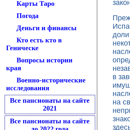
зако
Карты Таро
Погода
Преж
Испа
Деньги и финансы
доли
Кто есть кто в
неко
Геническе
насл
опре
Вопросы истории
края
неза
в за
Военно-исторические
имущ
исследования
насл
Все пансионаты на сайте
на с
2021
непр
знак
Все пансионаты на сайте
здес
до 2022 года