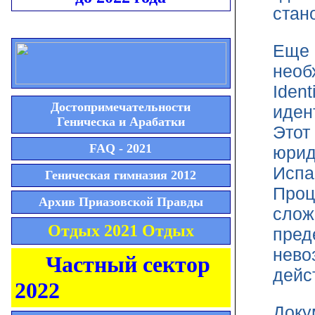
стан
Еще 
необ
Ident
Достопримечательности
иден
Геническа и Арабатки
Этот
FAQ - 2021
юрид
Испа
Геническая гимназия 2012
Проц
Архив Приазовской Правды
слож
Отдых 2021 Отдых
пред
нево
Частный сектор
дейс
2022
Доку