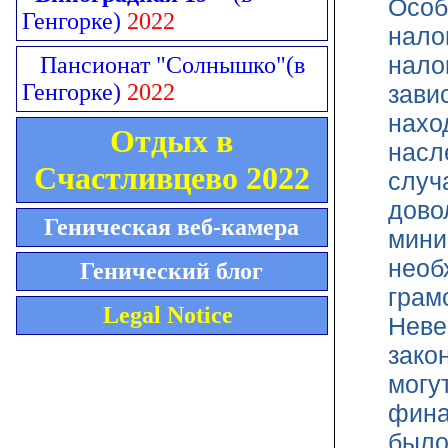
Особ
Генгорке)
2022
нало
нало
Пансионат "Солнышко"
(в
Генгорке)
2022
зави
нахо
Отдых в
насл
Счастливцево 2022
случ
дово
Геническая веб-камера
мини
необ
Генический блог
грам
Legal Notice
Неве
зако
могу
фина
было