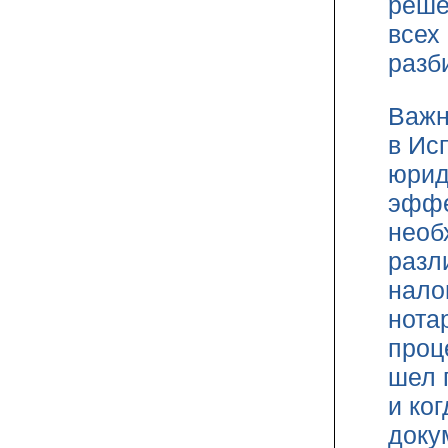
реше
всех
разб
Важн
в Ис
юрид
эффе
необ
разл
нало
нота
проц
шел 
и ко
доку