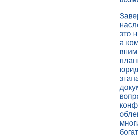
Заве
насл
это 
а ко
вним
план
юрид
этап
доку
вопр
конф
обле
мног
бога