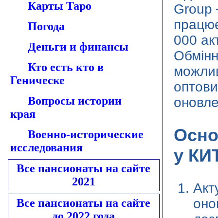
Карты Таро
Group 
працює
Погода
000 акт
Деньги и финансы
Обмінн
Кто есть кто в
можлив
Геническе
оптови
Вопросы истории
оновле
края
Осно
Военно-исторические
исследования
у КИ
Все пансионаты на сайте
2021
Акт
оно
Все пансионаты на сайте
до 2022 года