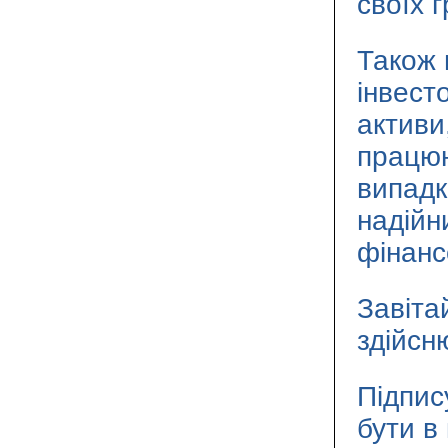
своїх 
Також 
інвест
активи
працюю
випадк
надійн
фінанс
Завіта
здійсн
Підпис
бути в