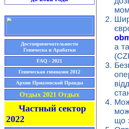
доз
мом
Шир
євр
obm
Достопримечательности
а т
Геническа и Арабатки
(CZ
FAQ - 2021
Без
Геническая гимназия 2012
опе
від
Архив Приазовской Правды
ста
Отдых 2021 Отдых
Мож
Частный сектор
мож
2022
що 