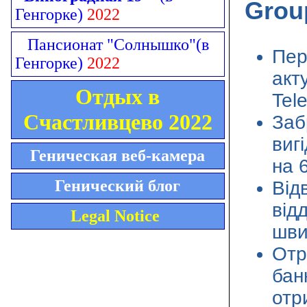
Grou
Генгорке)
2022
Пансионат "Солнышко"
(в
Пер
Генгорке)
2022
акт
Отдых в
Tel
Счастливцево 2022
Заб
виг
Геническая веб-камера
на 
Генический блог
Від
від
Legal Notice
шви
Отр
бан
отр