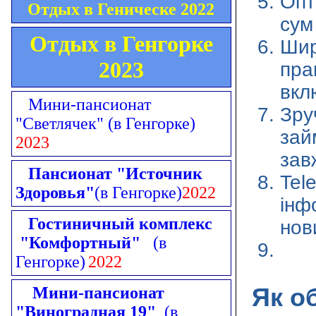
Опт
Отдых в Геническе 2022
сум 
Отдых в Генгорке
Шир
2023
пра
вкл
Мини-пансионат
Зру
"Светлячек"
(в Генгорке)
зай
2023
зав
Пансионат "Источник
Tel
Здоровья"
(в Генгорке)
2022
інф
Гостиничный комплекс
нов
"Комфортный"
(в
Генгорке)
2022
Як о
Мини-пансионат
"Виноградная 19"
(в