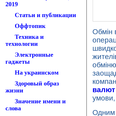
2019
Статьи и публикации
Оффтопик
Обмін 
Техника и
операц
технологии
швидко
Электронные
жителі
гаджеты
обміню
На украинском
заоща
компан
Здоровый образ
валют
жизни
умови,
Значение имени и
слова
Одним 