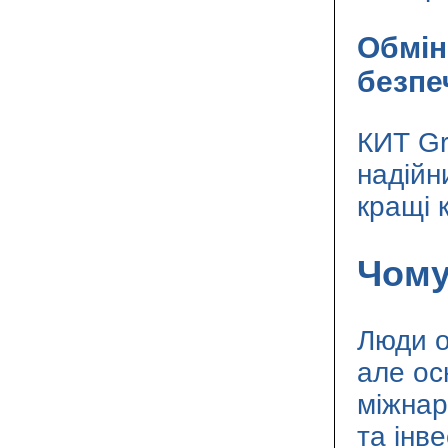
Обмін
безпе
КИТ Gr
надійн
кращі 
Чому
Люди о
але ос
міжнар
та інв