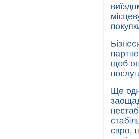
виїздо
місцев
покупк
Бізнес
партне
щоб оп
послуг
Ще одн
заощад
нестаб
стабіл
євро, 