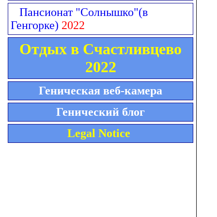
Пансионат "Солнышко"
(в
Генгорке)
2022
Отдых в Счастливцево
2022
Геническая веб-камера
Генический блог
Legal Notice