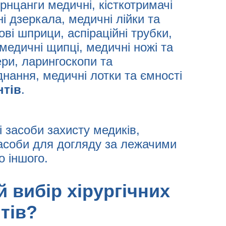
орнцанги медичні, кісткотримачі
і дзеркала, медичні лійки та
ові шприци, аспіраційні трубки,
медичні щипці, медичні ножі та
ери, ларингоскопи та
нання, медичні лотки та ємності
нтів
.
і засоби захисту медиків,
засоби для догляду за лежачими
о іншого.
 вибір хірургічних
тів?