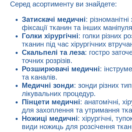
Серед асортименту ви знайдете:
Затискачі медичні
: різноманітні
фіксації тканин та інших маніпуля
Голки
хірургічні
: голки різних р
тканин під час хірургічних втруча
Скальпелі
та леза
: гостро заточ
точних розрізів.
Розширювачі
медичні
: інструм
та каналів.
Медичні
зонди
: зонди різних тип
лікувальних процедур.
Пінцети
медичні
: анатомічні, хі
для захоплення та утримання тка
Ножиці
медичні
: хірургічні, тупо
види ножиць для розсічення ткани