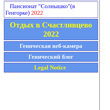
Пансионат "Солнышко"
(в
Генгорке)
2022
Отдых в Счастливцево
2022
Геническая веб-камера
Генический блог
Legal Notice