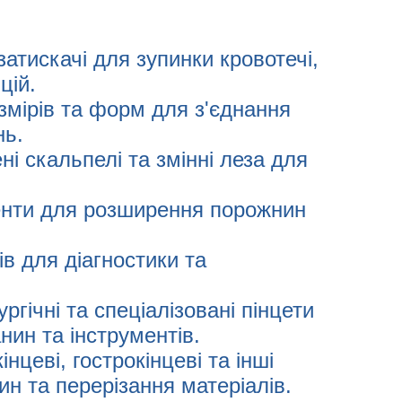
 затискачі для зупинки кровотечі,
цій.
озмірів та форм для з'єднання
нь.
ені скальпелі та змінні леза для
енти для розширення порожнин
ів для діагностики та
рургічні та спеціалізовані пінцети
нин та інструментів.
кінцеві, гострокінцеві та інші
н та перерізання матеріалів.