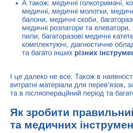
А також: медичні голкотримачі, к
медичні, медичні молотки, медичн
балони, медичні скоби, багатораз
медичні розпатори та елеватори, 
пили, багаторазові медичні катет
комплектуючі, діагностичне облад
та багато інших
різних
інструме
І це далеко не все. Також в наявност
витратні матеріали для перев’язок, 
та в післяоперацйний період та багат
Як зробити правильний
та медичних інструмен