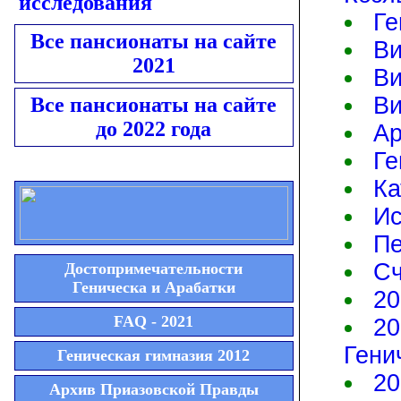
исследования
Ге
Все пансионаты на сайте
Ви
2021
Ви
Ви
Все пансионаты на сайте
до 2022 года
Ар
Ге
Ка
Ис
Пе
Сч
Достопримечательности
Геническа и Арабатки
20
FAQ - 2021
20
Гени
Геническая гимназия 2012
20
Архив Приазовской Правды