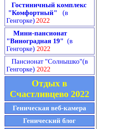
Гостиничный комплекс
"Комфортный"
(в
Генгорке)
2022
Мини-пансионат
"Виноградная 19"
(в
Генгорке)
2022
Пансионат "Солнышко"
(в
Генгорке)
2022
Отдых в
Счастливцево 2022
Геническая веб-камера
Генический блог